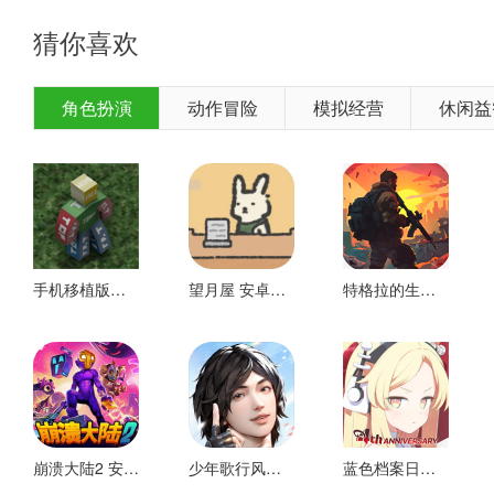
猜你喜欢
3、点击油门按钮，保持良好的启动；
角色扮演
动作冒险
模拟经营
休闲益
手机移植版未转换 安卓版
望月屋 安卓下载
特格拉的生存技术和施工 好玩的
崩溃大陆2 安卓下载
少年歌行风花雪月 安卓版
蓝色档案日服 安卓版
4、如果玩家想快速起步，需要点击油门踏板，保持指示针在转