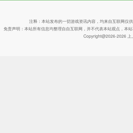
注释：本站发布的一切游戏资讯内容，均来自互联网仅供
免责声明：本站所有信息均整理自自互联网，并不代表本站观点，本站不对其真
Copyright@2026-2026 上上
csr赛车游戏优势
1、完成比赛和任务后，玩家将能够获得相应的材料奖励，并可
2、开放世界地图的性质使你能够在城市中自由驾驶，并在游览
3、以其简单易用的操作、激烈的竞争和追求、挑战任务、赚钱
4、每隔一段时间就会给玩家一个更新的内容，让你体验到更丰