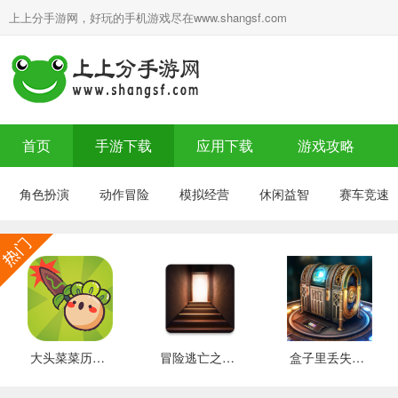
上上分手游网，好玩的手机游戏尽在www.shangsf.com
首页
手游下载
应用下载
游戏攻略
角色扮演
动作冒险
模拟经营
休闲益智
赛车竞速
大头菜菜历险记 好玩的
冒险逃亡之谜 推荐
盒子里丢失的碎片 安卓下载