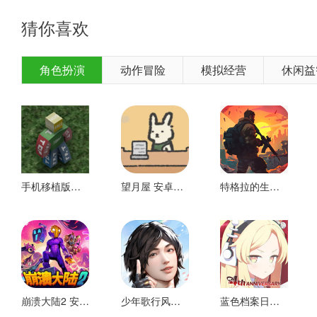
猜你喜欢
角色扮演
动作冒险
模拟经营
休闲益
回到桥边标志释放除锈咒语获取盒子的密码是“3781”输入密
手机移植版未转换 安卓版
望月屋 安卓下载
特格拉的生存技术和施工 好玩的
崩溃大陆2 安卓下载
少年歌行风花雪月 安卓版
蓝色档案日服 安卓版