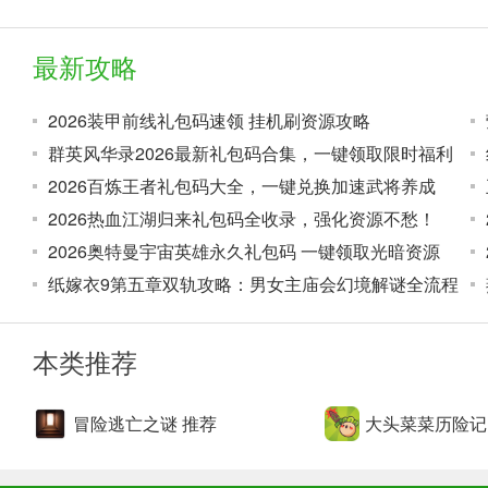
最新攻略
2026装甲前线礼包码速领 挂机刷资源攻略
这时，当我们点击洞穴爬行者时，会出现一个小游戏，按照下
和红色，第二行是绿色、红色、黄色、黄色和黄色。
群英风华录2026最新礼包码合集，一键领取限时福利
2026百炼王者礼包码大全，一键兑换加速武将养成
2026热血江湖归来礼包码全收录，强化资源不愁！
2026奥特曼宇宙英雄永久礼包码 一键领取光暗资源
纸嫁衣9第五章双轨攻略：男女主庙会幻境解谜全流程
本类推荐
冒险逃亡之谜 推荐
大头菜菜历险记