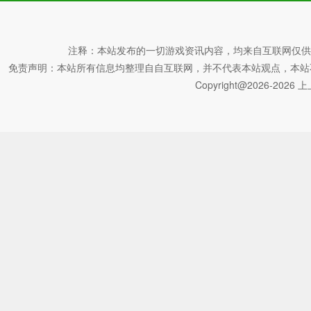
回到后卫室，用魔法软泥填满大锅，放入获得的蛇鳞片，然后
将白蘑菇生长到顶部，粉红蘑菇生长两次。
注释：本站发布的一切游戏资讯内容，均来自互联网仅供
免责声明：本站所有信息均整理自自互联网，并不代表本站观点，本站不对其真
Copyright@2026-2026 上上
然后你会回到洞穴上方，你会发现桥已经放下了，你可以从沼