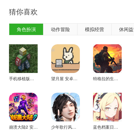
猜你喜欢
角色扮演
动作冒险
模拟经营
休闲益
手机移植版未转换 安卓版
望月屋 安卓下载
特格拉的生存技术和施工 好玩的
弘扬中国传统文化，将水墨风格与武术动作玩法完美结合，带
多样化的玩法，既有单挑对战，也有一对多的混战，感受不同
崩溃大陆2 安卓下载
少年歌行风花雪月 安卓版
蓝色档案日服 安卓版
斜角俯视的视角，不仅可以纵观整个图片的情况，还可以看到