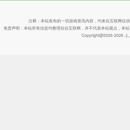
技能释放：每个角色都有一个独特的技能组合，玩家需要学会
对手。技能释放的时间和连贯性对战斗结果至关重要。
注释：本站发布的一切游戏资讯内容，均来自互联网仅供
装备升级：通过游戏中的任务和挑战，玩家可以获得装备和道
免责声明：本站所有信息均整理自自互联网，并不代表本站观点，本站不对其真
分，它直接关系到玩家的战斗力和生存能力。
Copyright@2026-2026 上上
团队合作：在多人在线模式下，团队合作变得尤为重要。玩家
定的任务。