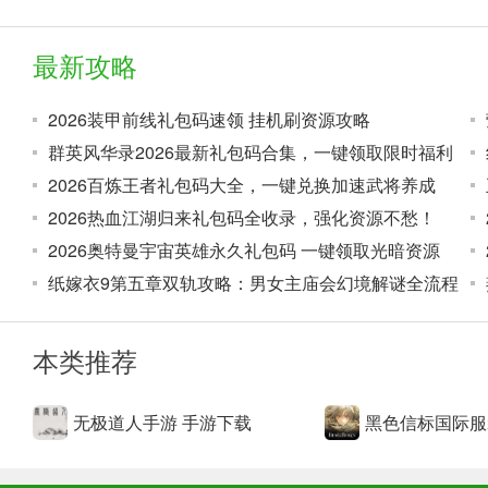
玩法很有创意，还结合了水墨画风格，给人眼前一亮的感觉；
最新攻略
2026装甲前线礼包码速领 挂机刷资源攻略
群英风华录2026最新礼包码合集，一键领取限时福利
2026百炼王者礼包码大全，一键兑换加速武将养成
2026热血江湖归来礼包码全收录，强化资源不愁！
2026奥特曼宇宙英雄永久礼包码 一键领取光暗资源
纸嫁衣9第五章双轨攻略：男女主庙会幻境解谜全流程
本类推荐
无极道人手游 手游下载
黑色信标国际服
动作格斗：玩家将扮演一个无极的人，在江湖上与其他玩家或N
到平滑的战斗乐趣。