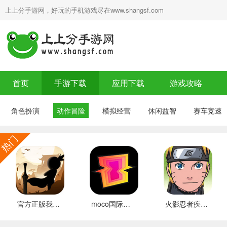
上上分手游网，好玩的手机游戏尽在www.shangsf.com
首页
手游下载
应用下载
游戏攻略
角色扮演
动作冒险
模拟经营
休闲益智
赛车竞速
官方正版我的功夫特牛 安卓版
moco国际服装 推荐
火影忍者疾风传国际服装 好玩的