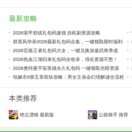
最新攻略
2026装甲前线礼包码速领 挂机刷资源攻略
5、或与他人竞争赚取佣金，比较看个人赛车技术；
群英风华录2026最新礼包码合集，一键领取限时福利
2026百炼王者礼包码大全，一键兑换加速武将养成
6、通过刷图情节走单线，可以赚很多金币；
2026热血江湖归来礼包码全收录，强化资源不愁！
2026奥特曼宇宙英雄永久礼包码 一键领取光暗资源
纸嫁衣9第五章双轨攻略：男女主庙会幻境解谜全流程
本类推荐
绝尘漂移 最新版
公路骑手 推荐