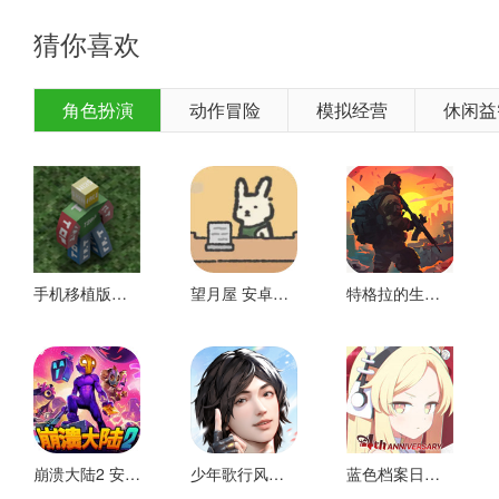
猜你喜欢
角色扮演
动作冒险
模拟经营
休闲益
4、为了获得更多的钱，我们可以通过完成系统分配的任务来赚
手机移植版未转换 安卓版
望月屋 安卓下载
特格拉的生存技术和施工 好玩的
崩溃大陆2 安卓下载
少年歌行风花雪月 安卓版
蓝色档案日服 安卓版