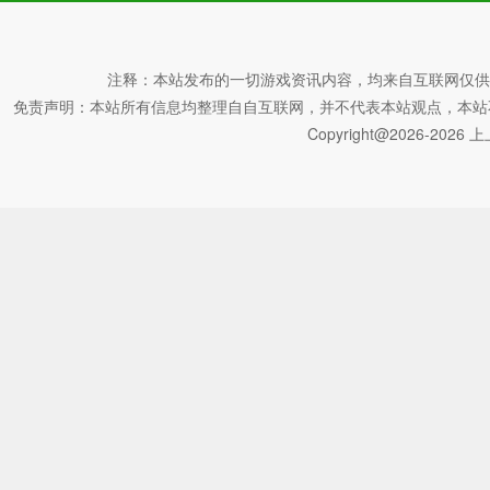
驾驶区ol游戏优势优势
注释：本站发布的一切游戏资讯内容，均来自互联网仅供
1、拥有数以百计的游戏车辆可以驾驶，会带来各种形状不同的
免责声明：本站所有信息均整理自自互联网，并不代表本站观点，本站不对其真
2、无论什么品牌的车辆是最新的车型，都会带来与时俱进的赛
Copyright@2026-2026 上上
3、我们还可以修改它，让我们获得最佳性能的赛车驾驶体验，
4、它还可以修改车辆的外观，使我们的车辆更符合我们的审美
5、选择自己喜欢的赛车型号体验驾驶，会带来轰鸣声和更迷人