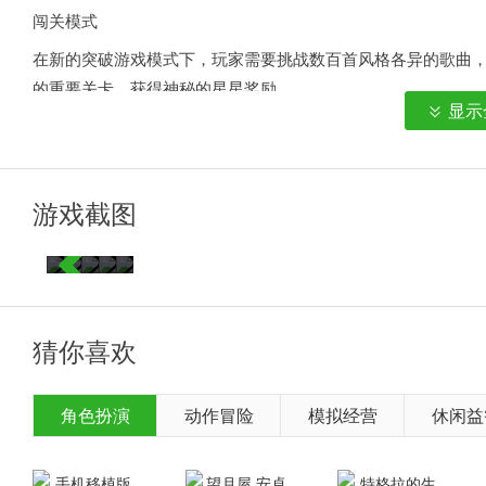
闯关模式
在新的突破游戏模式下，玩家需要挑战数百首风格各异的歌曲
的重要关卡，获得神秘的星星奖励。
显示
【社交】
交友系统
不进入约会系统为陌生玩家提供了相互了解的机会，可以实时看
游戏截图
加自身的“人气值”属性，让玩家对交朋友有无尽的动力。
以上是小编为大家整理的。《 <心动K歌 推荐>》更多精彩内
猜你喜欢
角色扮演
动作冒险
模拟经营
休闲益