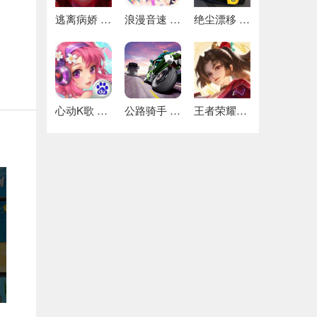
逃离病娇 好玩的
浪漫音速 安卓下载
绝尘漂移 最新版
心动K歌 推荐
公路骑手 推荐
王者荣耀国际服体验服 热门下载