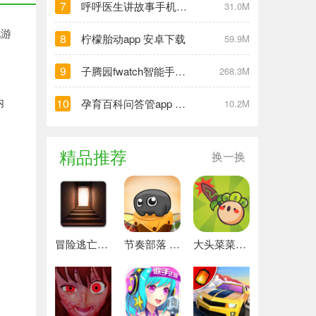
7
呼呼医生讲故事手机版的故事 安卓下载
31.0M
玩游
8
柠檬胎动app 安卓下载
59.9M
9
子腾园fwatch智能手表app 安卓版
268.3M
内
10
孕育百科问答管app 最新版
10.2M
精品推荐
换一换
冒险逃亡之谜 推荐
节奏部落 安卓版
大头菜菜历险记 好玩的