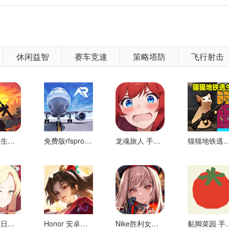
天只需10分钟左右，让孩子轻松学好数学！
的生活场景，激发儿童对数学学习的兴趣，体验数学的奇妙和乐趣。
对数学的无聊印象，让孩子在玩耍时无意识地练习数学思维。
休闲益智
赛车竞速
策略塔防
飞行射击
，问题类型丰富有趣，同时提高儿童的数学能力，观察、记忆、注意
设计，紧贴国家发布的新《幼儿园教育指导纲要》，严谨、系统、科学
特格拉的生存技术和施工 好玩的
免费版rfspro 安卓版
龙魂旅人 手游下载
猫猫地铁逃生 好
 安卓版>》更多精彩内容，请关注破纪录手机游戏网络
蓝色档案日服 安卓版
Honor 安卓版of Kings
Nike胜利女神 安卓版
黏脚菜园