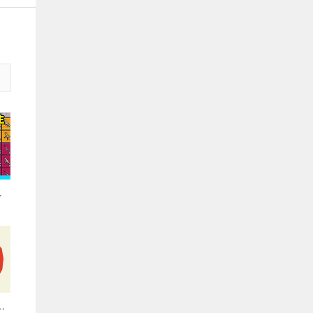
，
玩的
 手游下载