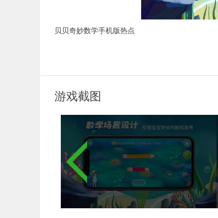
贝贝奇妙数学手机版热点
1、2265名没有数学基础的学生也可以从基础教学
2、这里可以根据自己的需要选择学习内容，在线
3、随时随地打开手机可以让孩子学习，不耽误日
游戏截图
4、还有生动有趣的动画形象来吸引孩子的注意力
软件亮点
1、这个平台为孩子们提供了大量的学习资源，学
2、你可以随时学习最新的数学知识，帮助你快速
3、操作很简单，家长可以先试着引导孩子，快速
4、非常适合家长下载引导孩子学习，共同构建和
5、从简单的加减法开始，从浅到深慢慢提高难度
软件优势