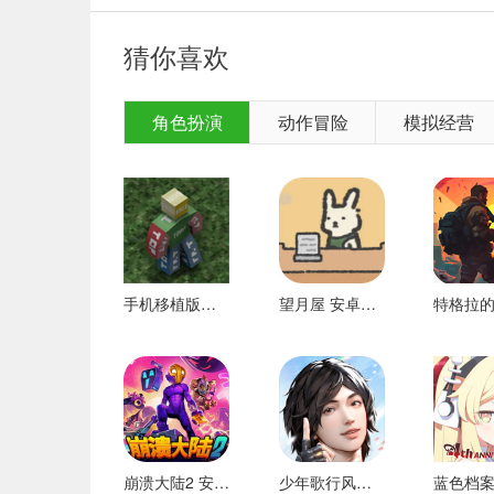
分阶段学习
：学习内容由易到难，循序渐进，每
猜你喜欢
场景式教学
：将抽象的数学概念转化为儿童熟悉
趣味性学习
：通过生动的动画和游戏，扭转孩子
角色扮演
动作冒险
模拟经营
题型丰富多样
：数字、数字、图形、排列规则等
力、逻辑思维也得到了全面的发展。
科学课程：
本课程由具有10年经验的教育专家
融入先进教育理念。
手机移植版未转换 安卓版
望月屋 安卓下载
以上是小编为大家整理的。《 <贝贝奇妙数学app
崩溃大陆2 安卓下载
少年歌行风花雪月 安卓版