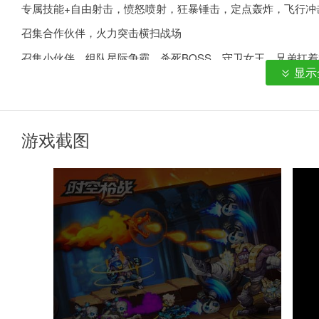
专属技能+自由射击，愤怒喷射，狂暴锤击，定点轰炸，飞行冲
召集合作伙伴，火力突击横扫战场
召集小伙伴，组队星际争霸，杀死BOSS、守卫女王，兄弟扛
显示
以上就是小编为大家整理的《 <时空枪战 安卓下载>》更多精
游戏截图