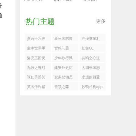
阵
通
热门主题
更多
燕云十六声
新三国志曹
冲撞赛车3
帮我拍拍成
操传诸葛亮
主宰世界手
官粮问题
红警OL
就
之影关卡流
游御天筑基
洛克王国灵
少年歌行风
共鸣之心送
程
神通搭配攻
狐
花雪月零氪
死流玩法搭
九牧之野战
建安外史历
大周列国志
略
毒队搭配攻
配
械功能玩法
史画卷第二
畿辅禁军机
诛仙手游兑
发条总动员
永远的蔚蓝
略
攻略
节
制一览
换码礼包领
零氪资源怎
星球哪吒元
英杰传许褚
云顶之弈
妙鸭相机app
取2025
么用
神怎么兑换
武将演义第
PBE美测服
二关打法