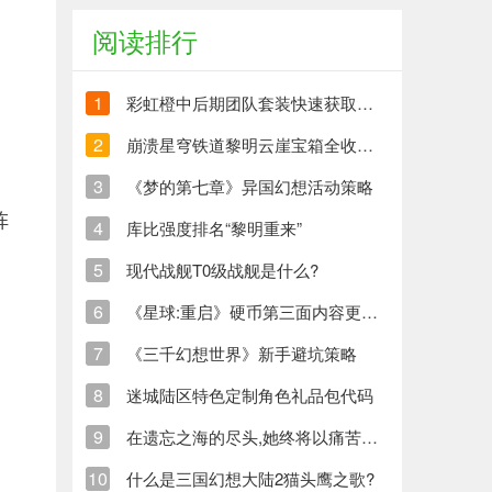
阅读排行
1
彩虹橙中后期团队套装快速获取方法
2
崩溃星穹铁道黎明云崖宝箱全收集策略与崩铁玩家分享
3
《梦的第七章》异国幻想活动策略
阵
4
库比强度排名“黎明重来”
5
现代战舰T0级战舰是什么?
6
《星球:重启》硬币第三面内容更新清单
7
《三千幻想世界》新手避坑策略
8
迷城陆区特色定制角色礼品包代码
9
在遗忘之海的尽头,她终将以痛苦创造新的生命
10
什么是三国幻想大陆2猫头鹰之歌?