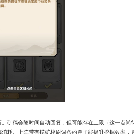
所。矿稿会随时间自动回复，但可能存在上限（这一点尚
稿消耗。上阵带有摸矿校尉词条的弟子能提升挖掘效率，