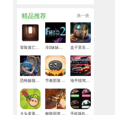
精品推荐
换一换
冒险逃亡之谜 推荐
冷2妹妹的记忆 热门下载
盒子里丢失的碎片 安卓下载
恐怖躲猫猫4 最新版
节奏部落 安卓版
地平线驾驶模拟器 最新版
大头菜菜历险记 好玩的
极限国度 最新版
手机版REPO 安卓版