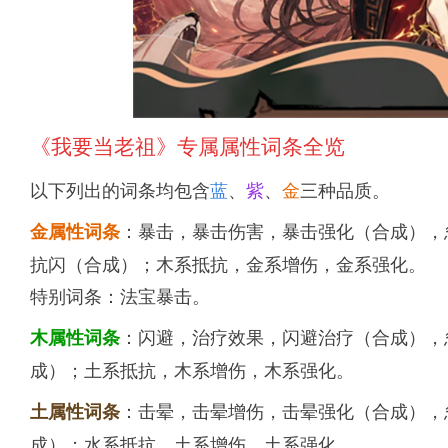
《我要当老祖》专属属性词条全览
以下列出的词条均包含
蓝
、
紫
、
金
三种品质。
：暴击，暴击伤害，暴击强化（合成），
金属性词条
抗闪（合成）；木系抵抗，金系增伤，金系强化。
特别词条：法宝暴击。
：闪避，治疗效果，闪避治疗（合成），
木属性词条
成）；土系抵抗，木系增伤，木系强化。
：击晕，击晕增伤，击晕强化（合成），
土属性词条
成）；水系抵抗，土系增伤，土系强化。