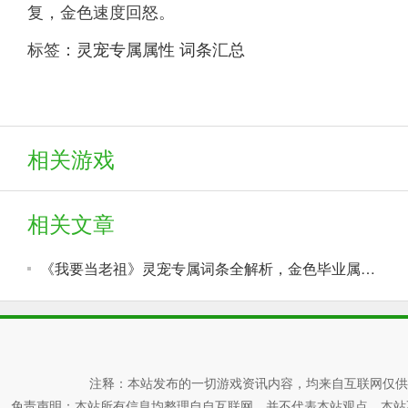
复，金色速度回怒。
标签：
灵宠专属属性
词条汇总
相关游戏
相关文章
《我要当老祖》灵宠专属词条全解析，金色毕业属性一览
注释：本站发布的一切游戏资讯内容，均来自互联网仅供
免责声明：本站所有信息均整理自自互联网，并不代表本站观点，本站不对其真