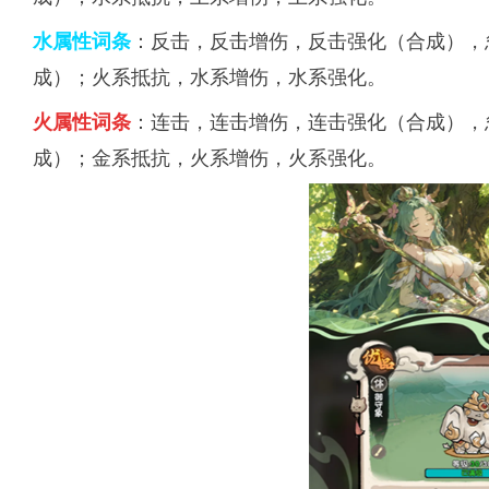
：反击，反击增伤，反击强化（合成），
水属性词条
成）；火系抵抗，水系增伤，水系强化。
：连击，连击增伤，连击强化（合成），
火属性词条
成）；金系抵抗，火系增伤，火系强化。