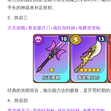
手长的神器来补足射程。
3、阵容三
方天画戬+青龙偃月刀+疯狂加特林+海豚突突炮
经典的光暗组合，输出能力达到极致，是开荒时期的
4、阵容四
青龙偃月刀+异能镭射枪+疯狂加特林+海豚突突炮