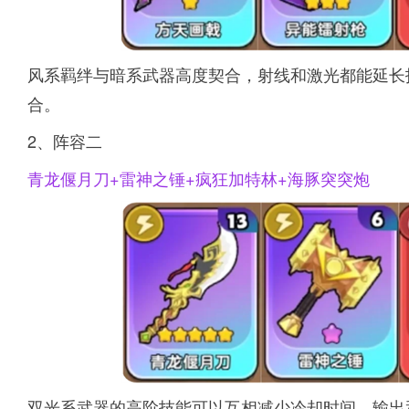
风系羁绊与暗系武器高度契合，射线和激光都能延长
合。
2、阵容二
青龙偃月刀+雷神之锤+疯狂加特林+海豚突突炮
双光系武器的高阶技能可以互相减少冷却时间，输出