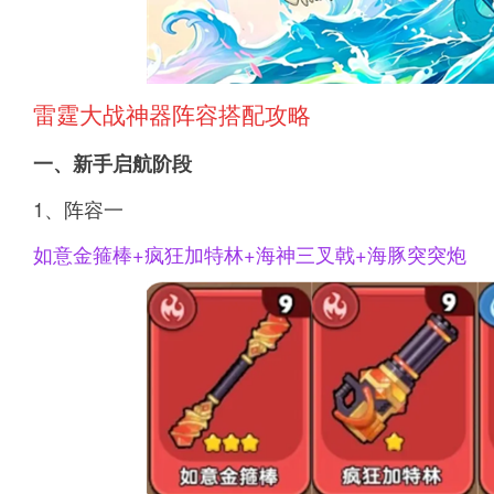
雷霆大战神器阵容搭配攻略
一、新手启航阶段
1、阵容一
如意金箍棒+疯狂加特林+海神三叉戟+海豚突突炮