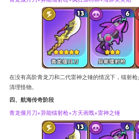
在没有高阶青龙刀和二代雷神之锤的情况下，镭射枪
清理怪物。
四、航海传奇阶段
青龙偃月刀+异能镭射枪+方天画戬+雷神之锤