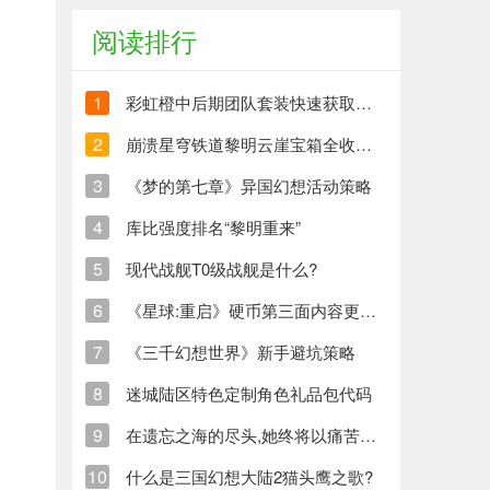
阅读排行
1
彩虹橙中后期团队套装快速获取方法
2
崩溃星穹铁道黎明云崖宝箱全收集策略与崩铁玩家分享
3
《梦的第七章》异国幻想活动策略
4
库比强度排名“黎明重来”
5
现代战舰T0级战舰是什么?
6
《星球:重启》硬币第三面内容更新清单
7
《三千幻想世界》新手避坑策略
8
迷城陆区特色定制角色礼品包代码
9
在遗忘之海的尽头,她终将以痛苦创造新的生命
10
什么是三国幻想大陆2猫头鹰之歌?