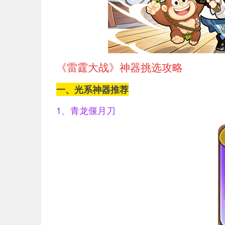
《雷霆大战》神器挑选攻略
一、光系神器推荐
1、青龙偃月刀