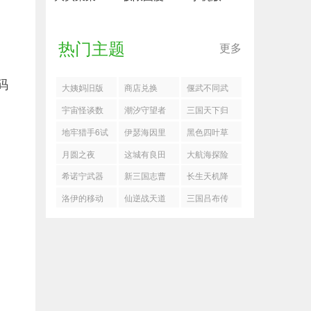
热门主题
更多
码
大姨妈旧版
商店兑换
偃武不同武
将适配属性
宇宙怪谈数
潮汐守望者
三国天下归
一览
字迷宫谜题
不同宝石使
心黄月英配
地牢猎手6试
伊瑟海因里
黑色四叶草
解法
用方法
队推荐
炼之塔玩法
希玩法搭配
莎莉技能优
月圆之夜
这城有良田
大航海探险
详解
攻略
先级
CCG秘典女
最新史话赛
物语怎么捕
希诺宁武器
新三国志曹
长生天机降
巫怎么玩
季阵容怎么
捉低星人物
推荐
操传四象白
世天星之间
洛伊的移动
仙逆战天道
三国吕布传
搭配
虎第五关阵
二三层流程
要塞boss队
仙术搭配思
说怎么打易
容
怎么搭配
路指南
京之战