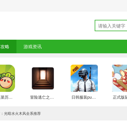
戏攻略
游戏资讯
大头菜菜历险记 好玩的
冒险逃亡之谜 推荐
日韩服装pubg 好玩的
南：光暗水火木风全系推荐