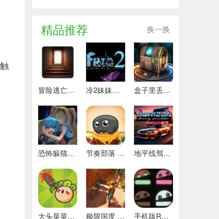
精品推荐
换一换
能触
冒险逃亡之谜 推荐
冷2妹妹的记忆 热门下载
盒子里丢失的碎片 安卓下载
恐怖躲猫猫4 最新版
节奏部落 安卓版
地平线驾驶模拟器 最新版
大头菜菜历险记 好玩的
极限国度 最新版
手机版REPO 安卓版