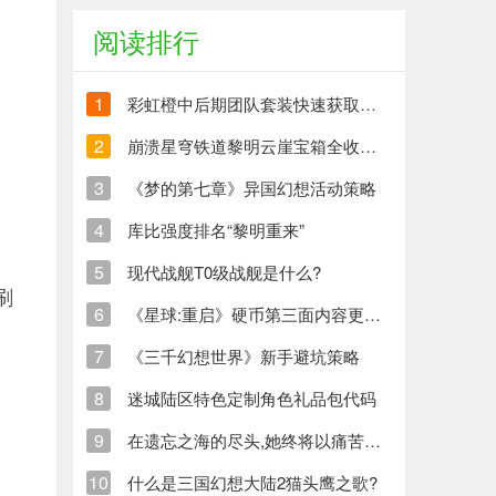
阅读排行
1
彩虹橙中后期团队套装快速获取方法
2
崩溃星穹铁道黎明云崖宝箱全收集策略与崩铁玩家分享
3
《梦的第七章》异国幻想活动策略
4
库比强度排名“黎明重来”
5
现代战舰T0级战舰是什么?
刷
6
《星球:重启》硬币第三面内容更新清单
7
《三千幻想世界》新手避坑策略
8
迷城陆区特色定制角色礼品包代码
9
在遗忘之海的尽头,她终将以痛苦创造新的生命
10
什么是三国幻想大陆2猫头鹰之歌?