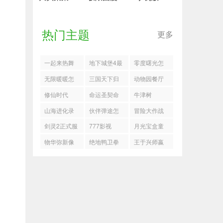
热门主题
更多
一起来热舞
地下城堡4最
零度曙光怎
新兑换码分
么获得装备
无限暖暖怎
三国天下归
动物园餐厅
享
与道具
么获得联动
心甘宁核爆
ZooRestaurant
修仙时代
命运圣契命
牛津树
发饰祝你幸
队搭配推荐
NPC交互玩
运回廊63层
山海进化录
伙伴弹途怎
冒险大作战
福
法指南
西风流怎么
耳鼠首发队
么过35关琉
版本职业强
剑灵2正式服
777影视
月光宝盒童
打
怎么玩
璃雪山
度
谣织梦
物华弥新像
绝地鸭卫拳
王于兴师嬴
素光影小游
击手流派推
政有什么技
戏答案是什
荐
能
么