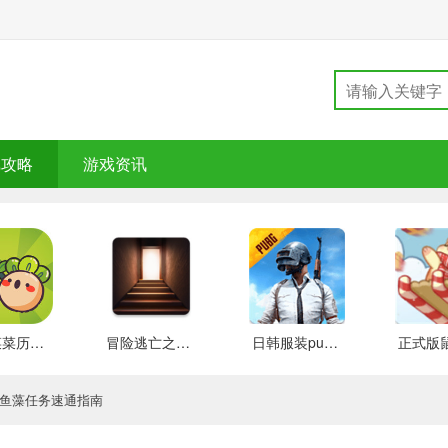
戏攻略
游戏资讯
大头菜菜历险记 好玩的
冒险逃亡之谜 推荐
日韩服装pubg 好玩的
金鱼藻任务速通指南