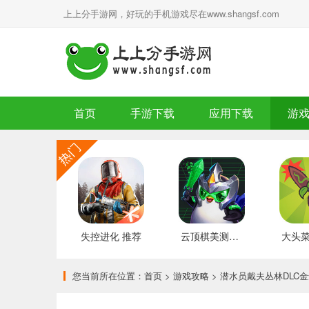
上上分手游网，好玩的手机游戏尽在www.shangsf.com
首页
手游下载
应用下载
游
失控进化 推荐
云顶棋美测服 最新版
您当前所在位置：
首页
>
游戏攻略
> 潜水员戴夫丛林DLC