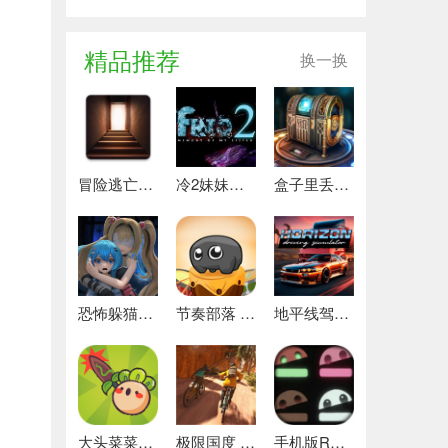
精品推荐
换一换
冒险逃亡之谜 推荐
冷2妹妹的记忆 热门下载
盒子里丢失的碎片 安卓下载
恐怖躲猫猫4 最新版
节奏部落 安卓版
地平线驾驶模拟器 最新版
大头菜菜历险记 好玩的
极限国度 最新版
手机版REPO 安卓版