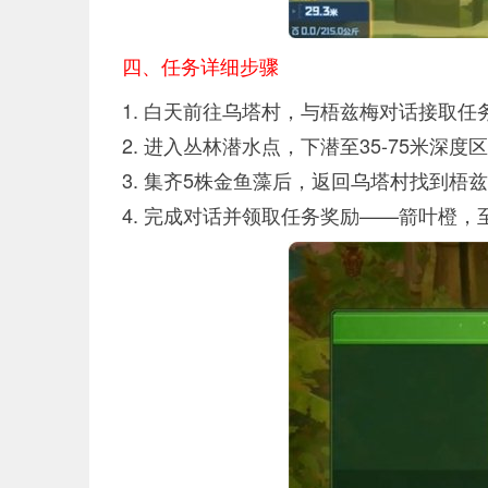
四、任务详细步骤
1. 白天前往乌塔村，与梧兹梅对话接取任
2. 进入丛林潜水点，下潜至35-75米深
3. 集齐5株金鱼藻后，返回乌塔村找到梧
4. 完成对话并领取任务奖励——箭叶橙