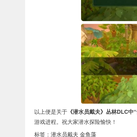
以上便是关于
《潜水员戴夫》丛林DLC中
游戏进程。祝大家潜水探险愉快！
标签：
潜水员戴夫
金鱼藻