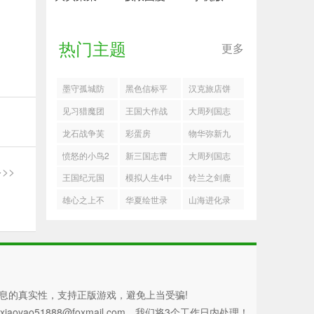
热门主题
更多
墨守孤城防
黑色信标平
汉克旅店饼
御塔神机流
民最强阵容
干先换什么
见习猎魔团
王国大作战
大周列国志
搭配推荐
推荐攻略
好
迷城宝库活
前线
派系功能介
龙石战争芙
彩蛋房
物华弥新九
动指南
绍
蕾雅配队攻
幽行域五六
愤怒的小鸟2
新三国志曹
大周列国志
>>
略
关40难度阵
操传怎么打
飞廉祖灵卡
王国纪元国
模拟人生4中
铃兰之剑鹿
容
首领悬赏
牌怎么使用
际服最新版
文版
首精半逃课
雄心之上不
华夏绘世录
山海进化录
打法
同职业特性
金队搭配推
霸主朏朏狩
一览
荐
猎指南
息的真实性，支持正版游戏，避免上当受骗!
51888@foxmail.com，我们将3个工作日内处理！