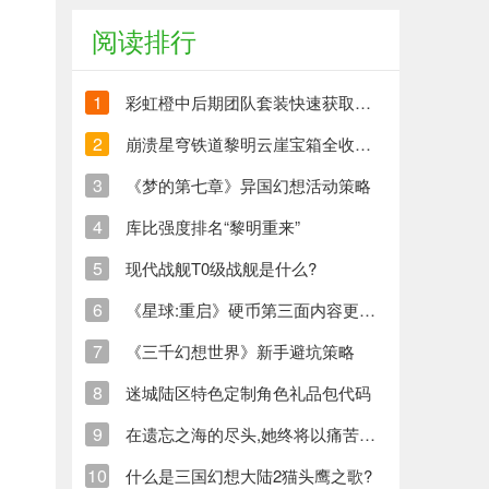
阅读排行
1
彩虹橙中后期团队套装快速获取方法
2
崩溃星穹铁道黎明云崖宝箱全收集策略与崩铁玩家分享
3
《梦的第七章》异国幻想活动策略
4
库比强度排名“黎明重来”
5
现代战舰T0级战舰是什么?
6
《星球:重启》硬币第三面内容更新清单
7
《三千幻想世界》新手避坑策略
8
迷城陆区特色定制角色礼品包代码
9
在遗忘之海的尽头,她终将以痛苦创造新的生命
10
什么是三国幻想大陆2猫头鹰之歌?