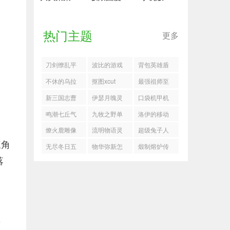
热门主题
更多
刀剑缭乱平
波比的游戏
背包英雄盾
民神剑PVP
时间多人联
击流怎么玩
不休的乌拉
抠图xcut
最强祖师至
搭配攻略
机版
拉兽魂天赋
尊宝本命养
新三国志曹
伊瑟月魄灵
口袋机甲机
刷新攻略
成推荐
操传9月第二
兔怎么样
魂基因玩法
鸣潮七丘气
九牧之野单
洛伊的移动
期南华10-1
指南
象前沿怎么
核马超骑搭
要塞橡果获
燎火鹿雕像
流明物语灵
超级兔子人
三角
怎么
过
配推荐
取途径
位置
气兴趣点全
联机版
无尽冬日五
物华弥新怎
煅制熔炉传
落
解锁攻略灵
一活动2025
么打九幽行
家宝玩法
气兴趣点
域七八关40
难度
，