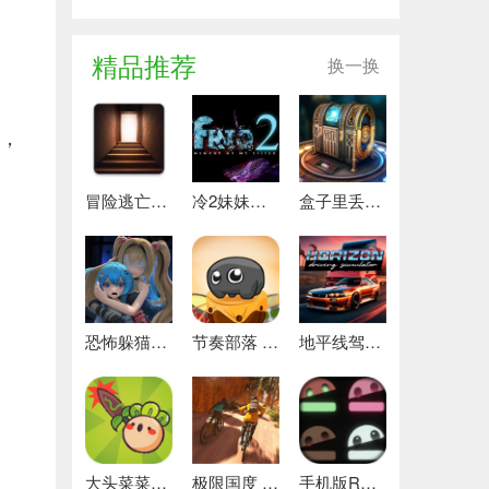
、
精品推荐
换一换
率，
冒险逃亡之谜 推荐
冷2妹妹的记忆 热门下载
盒子里丢失的碎片 安卓下载
恐怖躲猫猫4 最新版
节奏部落 安卓版
地平线驾驶模拟器 最新版
大头菜菜历险记 好玩的
极限国度 最新版
手机版REPO 安卓版