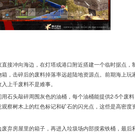
议直接冲向海边，在灯塔或港口附近搭建一个临时据点，
物箱，击碎后的废料掉落率远超陆地资源点。前期海上玩
收入上千废料不是难事。
用石头敲碎周围灰色的油桶，每个油桶能提供2-5个废料
意观察树木上的红色标记和矿石的闪光点，这些是高密度
边废弃房屋里的箱子，再进入垃圾场内部摸索铁桶，最后