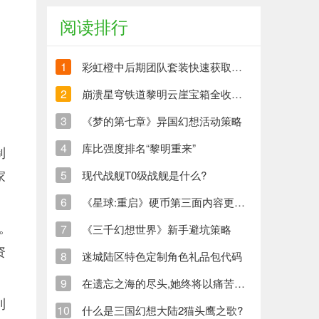
阅读排行
1
彩虹橙中后期团队套装快速获取方法
2
崩溃星穹铁道黎明云崖宝箱全收集策略与崩铁玩家分享
3
《梦的第七章》异国幻想活动策略
4
库比强度排名“黎明重来”
制
家
5
现代战舰T0级战舰是什么?
6
《星球:重启》硬币第三面内容更新清单
。
7
《三千幻想世界》新手避坑策略
资
8
迷城陆区特色定制角色礼品包代码
9
在遗忘之海的尽头,她终将以痛苦创造新的生命
利
10
什么是三国幻想大陆2猫头鹰之歌?