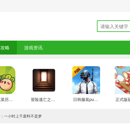
戏攻略
游戏资讯
大头菜菜历险记 好玩的
冒险逃亡之谜 推荐
日韩服装pubg 好玩的
籍：一小时上千废料不是梦