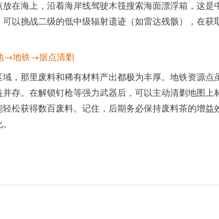
点放在海上，沿着海岸线驾驶木筏搜索海面漂浮箱，这是
，可以挑战二级的低中级辐射遗迹（如雷达残骸），在获
地→地铁→据点清剿
区域，那里废料和稀有材料产出都极为丰厚。地铁资源点
益并存。在解锁钉枪等强力武器后，可以主动清剿地图上
能轻松获得数百废料。记住，后期务必保持废料茶的增益
化。