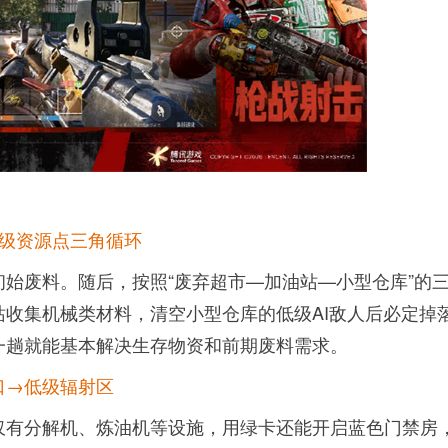
初级资源点三角循环
始废料。随后，按照“废弃超市—加油站—小型仓库”的
收集机械类材料，清空小型仓库的低级AI敌人后必定掉
一趟就能基本解决生存物资和前期废料需求。
口→低级辐射区
仅有分解机、炼油机等设施，用绿卡还能开启蓝色门禁房