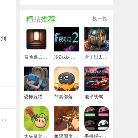
精品推荐
换一换
拿到
冒险逃亡之谜 推荐
冷2妹妹的记忆 热门下载
盒子里丢失的碎片 安卓下载
恐怖躲猫猫4 最新版
节奏部落 安卓版
地平线驾驶模拟器 最新版
>>
大头菜菜历险记 好玩的
极限国度 最新版
手机版REPO 安卓版