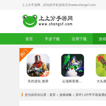
上上分手游网，好玩的手机游戏尽在www.shangsf.com
首页
手游下载
应用下载
游
失控进化 推荐
云顶棋美测服 最新版
您当前所在位置：
首页
>
游戏攻略
> 异环1.2片甲不留速