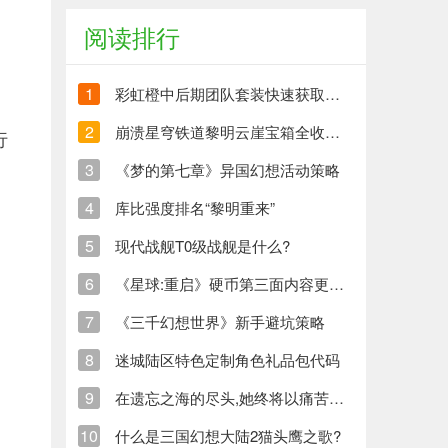
阅读排行
1
彩虹橙中后期团队套装快速获取方法
2
崩溃星穹铁道黎明云崖宝箱全收集策略与崩铁玩家分享
行
3
《梦的第七章》异国幻想活动策略
4
库比强度排名“黎明重来”
5
现代战舰T0级战舰是什么?
6
《星球:重启》硬币第三面内容更新清单
7
《三千幻想世界》新手避坑策略
8
迷城陆区特色定制角色礼品包代码
9
在遗忘之海的尽头,她终将以痛苦创造新的生命
10
什么是三国幻想大陆2猫头鹰之歌?