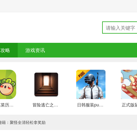
戏攻略
游戏资讯
大头菜菜历险记 好玩的
冒险逃亡之谜 推荐
日韩服装pubg 好玩的
通秘籍：聚怪全清轻松拿奖励