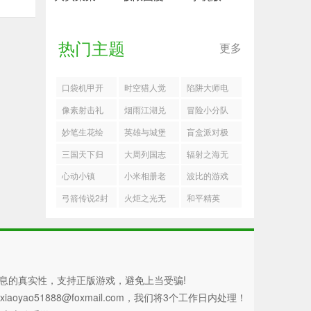
热门主题
更多
口袋机甲开
时空猎人觉
陷阱大师电
局阵容推荐
醒新手职业
风扇流怎么
像素射击礼
烟雨江湖兑
冒险小分队
选择建议
玩
包码
换码
礼包码2025
妙笔生花绘
英雄与城堡
盲盒派对极
最新一览
画
暗系控场爆
速赛车城有
三国天下归
大周列国志
辐射之海无
发队搭配推
哪些奖励
心马超配队
更建国号条
脑海鸥流搭
心动小镇
小米相册老
波比的游戏
荐
推荐
件一览
配推荐
10.9溜溜橡
版本
时间
弓箭传说2封
火炬之光无
和平精英
木萤石在哪
印之战守墓
限
者怎么打
息的真实性，支持正版游戏，避免上当受骗!
51888@foxmail.com，我们将3个工作日内处理！