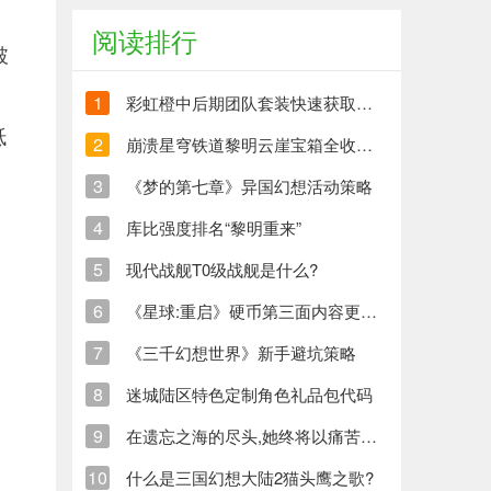
阅读排行
破
1
彩虹橙中后期团队套装快速获取方法
抵
2
崩溃星穹铁道黎明云崖宝箱全收集策略与崩铁玩家分享
3
《梦的第七章》异国幻想活动策略
4
库比强度排名“黎明重来”
5
现代战舰T0级战舰是什么?
6
《星球:重启》硬币第三面内容更新清单
7
《三千幻想世界》新手避坑策略
8
迷城陆区特色定制角色礼品包代码
9
在遗忘之海的尽头,她终将以痛苦创造新的生命
10
什么是三国幻想大陆2猫头鹰之歌?