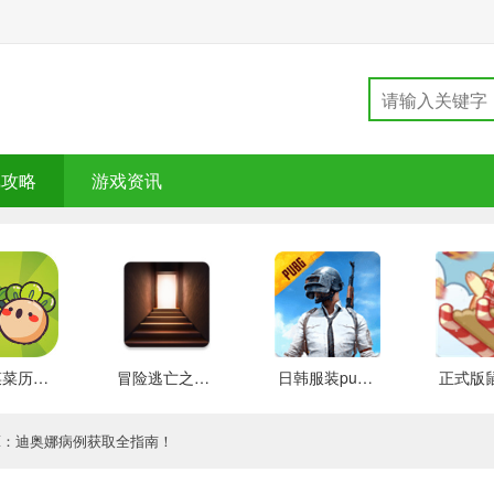
戏攻略
游戏资讯
大头菜菜历险记 好玩的
冒险逃亡之谜 推荐
日韩服装pubg 好玩的
谭：迪奥娜病例获取全指南！