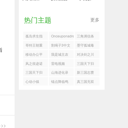
热门主题
更多
孤岛求生指
Onceuponadream
三角洲信条
南剑获取攻
兑换码
哥特王朝重
割绳子3中文
墨守孤城毒
指
略
制版爬虫铠
版
焰缠墨流搭
移动办公平
我是城主农
对决剑之川
甲获取攻略
配推荐
台
田玩法指南
摇光星刃获
风之痕迹诺
雷电视频
三国天下归
取攻略
维克水属性
心跨服远征
三国天下归
山海进化录
新三国志曹
怎么配队
机制介绍
心黄月英配
双龙威控制
操传许褚无
心动小镇
锚点降临鸣
真三国无双
队推荐
队搭配推荐
双试炼1怎么
11.20溜溜橡
晔养成攻略
天下礼包码
过
木萤石在哪
>>