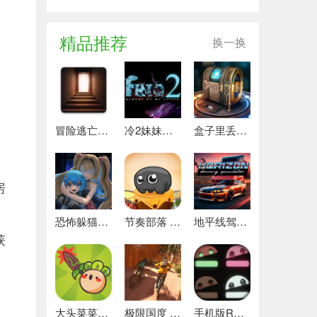
精品推荐
换一换
冒险逃亡之谜 推荐
冷2妹妹的记忆 热门下载
盒子里丢失的碎片 安卓下载
房
恐怖躲猫猫4 最新版
节奏部落 安卓版
地平线驾驶模拟器 最新版
获
大头菜菜历险记 好玩的
极限国度 最新版
手机版REPO 安卓版