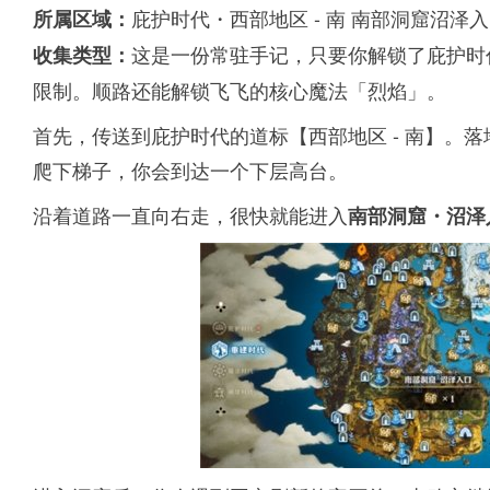
庇护时代・西部地区 - 南 南部洞窟沼泽
所属区域：
这是一份常驻手记，只要你解锁了庇护时
收集类型：
限制。顺路还能解锁飞飞的核心魔法「烈焰」。
首先，传送到庇护时代的道标【西部地区 - 南】。
爬下梯子，你会到达一个下层高台。
沿着道路一直向右走，很快就能进入
南部洞窟・沼泽