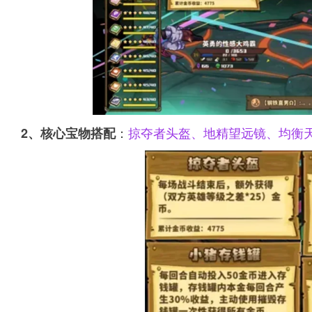
：
掠夺者头盔、地精望远镜、均衡
2、核心宝物搭配