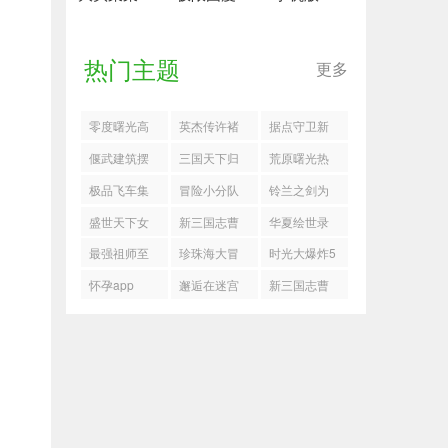
热门主题
更多
零度曙光高
英杰传许褚
据点守卫新
效升级攻略
演义第二关
版本狂战单
偃武建筑摆
三国天下归
荒原曙光热
怎么过
刷配置
放加分思路
心强力输出
门奇物获取
极品飞车集
冒险小分队
铃兰之剑为
分享
阵容玩法攻
途径
结手机版
兑换码
这和平的世
盛世天下女
新三国志曹
华夏绘世录
略
界杰洛特搭
帝篇全剧情
操传怎么过
血条蹦迪流
最强祖师至
珍珠海大冒
时光大爆炸5
配攻略
通关攻略
联军内乱
搭配推荐
尊宝四阶法
险星梦岛彩
月兑换码
怀孕app
邂逅在迷宫
新三国志曹
宝锻造怎么
蛋汇总
最新恒晶封
操传蜀国法
选
印是什么
系速攻队搭
配攻略
。