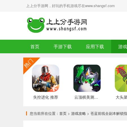
上上分手游网，好玩的手机游戏尽在www.shangsf.com
首页
手游下载
应用下载
游
失控进化 推荐
云顶棋美测服 最新版
您当前所在位置：
首页
>
游戏攻略
> 苍蓝前线全副本解锁