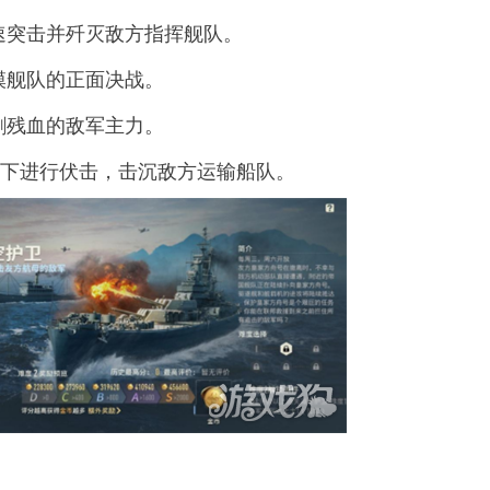
速突击并歼灭敌方指挥舰队。
模舰队的正面决战。
剿残血的敌军主力。
下进行伏击，击沉敌方运输船队。