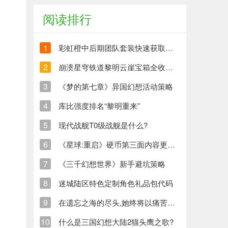
阅读排行
1
彩虹橙中后期团队套装快速获取方法
2
崩溃星穹铁道黎明云崖宝箱全收集策略与崩铁玩家分享
3
《梦的第七章》异国幻想活动策略
4
库比强度排名“黎明重来”
5
现代战舰T0级战舰是什么?
6
《星球:重启》硬币第三面内容更新清单
7
《三千幻想世界》新手避坑策略
8
迷城陆区特色定制角色礼品包代码
9
在遗忘之海的尽头,她终将以痛苦创造新的生命
10
什么是三国幻想大陆2猫头鹰之歌?