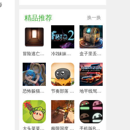
每
精品推荐
换一换
冒险逃亡之谜 推荐
冷2妹妹的记忆 热门下载
盒子里丢失的碎片 安卓下载
恐怖躲猫猫4 最新版
节奏部落 安卓版
地平线驾驶模拟器 最新版
大头菜菜历险记 好玩的
极限国度 最新版
手机版REPO 安卓版