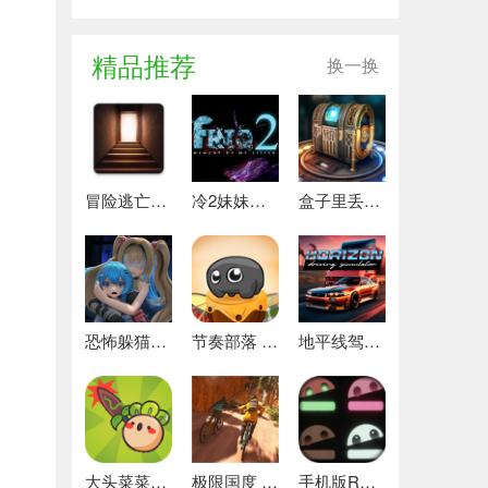
精品推荐
换一换
冒险逃亡之谜 推荐
冷2妹妹的记忆 热门下载
盒子里丢失的碎片 安卓下载
恐怖躲猫猫4 最新版
节奏部落 安卓版
地平线驾驶模拟器 最新版
大头菜菜历险记 好玩的
极限国度 最新版
手机版REPO 安卓版