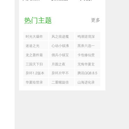
热门主题
更多
时光大爆炸
风之痕迹魔
鸣潮逆境深
兑换码
君高难平民
塔10.13阵容
迷途之光
心动小镇沸
黑券六选一
阵容推荐
搭配
2025最新礼
雪浴场全部
龙之轰炸最
佣兵小镇宝
卡包修仙焚
包码
虫类位置分
新版
石系统机制
心神鼎流搭
三国天下归
月圆之夜
无悔华夏玄
享
一览
配推荐
心蔡文姬怎
CCG秘典女
奘传历史线
异环1.2版本
异环片甲不
腾讯QQ8.8.5
么培养
巫卡组搭配
全部结局指
留
版本
华夏绘世录
二重螺旋倍
山海进化录
攻略
南
血条蹦迪流
率卡获取攻
神山十二通
怎么玩
略
关指南