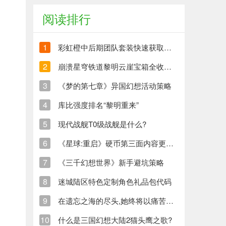
阅读排行
1
彩虹橙中后期团队套装快速获取方法
2
崩溃星穹铁道黎明云崖宝箱全收集策略与崩铁玩家分享
3
《梦的第七章》异国幻想活动策略
4
库比强度排名“黎明重来”
5
现代战舰T0级战舰是什么?
6
《星球:重启》硬币第三面内容更新清单
7
《三千幻想世界》新手避坑策略
8
迷城陆区特色定制角色礼品包代码
9
在遗忘之海的尽头,她终将以痛苦创造新的生命
10
什么是三国幻想大陆2猫头鹰之歌?