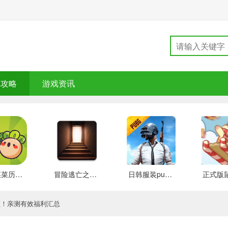
戏攻略
游戏资讯
大头菜菜历险记 好玩的
冒险逃亡之谜 推荐
日韩服装pubg 好玩的
领！亲测有效福利汇总