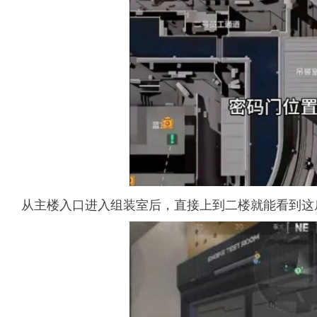
从主楼入口进入组装室后，直接上到二楼就能看到这