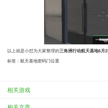
以上就是小怼为大家整理的
三角洲行动航天基地6月2
标签：
航天基地密码门位置
相关游戏
相关文章