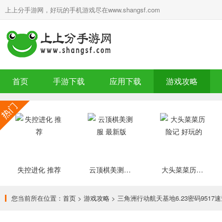
上上分手游网，好玩的手机游戏尽在www.shangsf.com
首页
手游下载
应用下载
游戏攻略
失控进化 推荐
云顶棋美测服 最新版
大头菜菜历险记 好玩的
您当前所在位置：
首页
>
游戏攻略
> 三角洲行动航天基地6.23密码9517