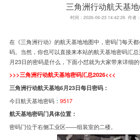
三角洲行动航天基地6.
时间：2026-06-23 14:42:26 作者
在《三角洲行动》的航天基地地图中，密码门每天都
码。当然，你也可以直接来本站的航天基地密码汇总
月23日的密码是什么，下面小怼就为大家带来详细
>>>三角洲行动航天基地密码汇总2026<<<
三角洲行动航天基地6月23日每日密码：
今日航天基地密码：
9517
航天基地密码门具体位置：
密码门位于右侧工业区——组装室的二楼。