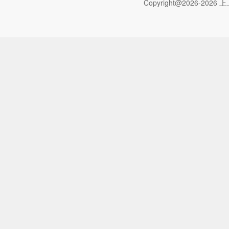
Copyright@2026-2026 上上