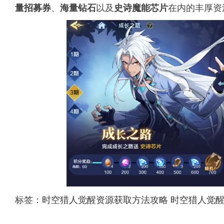
、
以及
在内的丰厚资
量招募券
海量钻石
史诗魔能芯片
标签：
时空猎人觉醒资源获取方法攻略
时空猎人觉