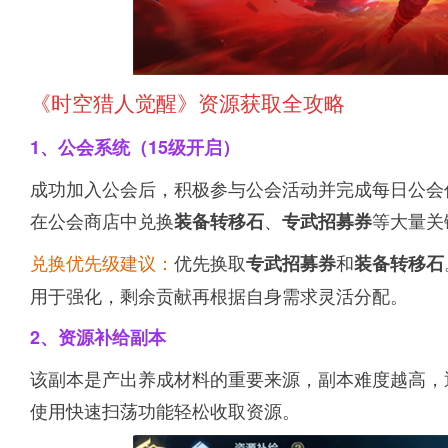
《时空猎人觉醒》资源获取全攻略
1、公会系统（15级开启）
成功加入公会后，积极参与公会活动并完成每日公会
在公会商店中兑换
、
等大量关
装备转移石
专武招募券
兑换优先级建议：
优先换取
和
专武招募券
装备转移石
用于强化，剩余贡献再根据自身需求灵活分配。
2、资源补给副本
该副本是产出养成材料的重要来源，副本难度越高，
使用快速扫荡功能轻松收取资源。