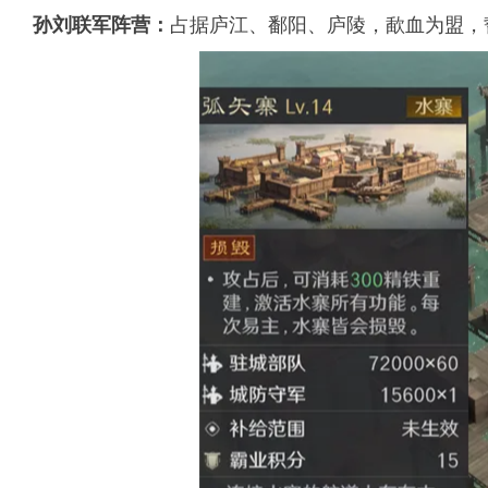
占据庐江、鄱阳、庐陵，歃血为盟，
孙刘联军阵营：