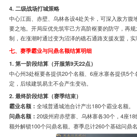
4. 二级战场打城策略
中心江面、赤壁、乌林各设4处关卡，可深入敌方腹地
要之地。开局应优先筑牢己方高阶枢要的防守，再规
制，在涨潮时通过变为沼泽的礁石通路支援友盟，实
七、赛季霸业与问鼎名额结算明细
1. 第一阶段结算（开服第9天22点）
中心州3处枢要各提供20个名额、6座水寨各提供5
定，后续建筑易主不会产生变动。
2. 最终阶段结算（赛季结束）
全域普通城池合计产出180个霸业名额。
霸业名额：
20级州府赤壁寨、乌林寨各30个，4座1
问鼎名额：
额外解锁100个问鼎名额。赛季总计260个基础问鼎