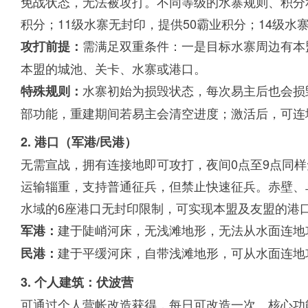
免战状态，无法被攻打。不同等级的水寨规则、积分
积分；11级水寨无封印，提供50霸业积分；14级水寨
需满足双重条件：一是目标水寨周边有本
攻打前提：
本盟的城池、关卡、水寨或港口。
水寨初始为损毁状态，每次易主后也会损毁
特殊规则：
部功能，重建期间若易主会清空进度；激活后，可连
2. 港口（军港/民港）
无需宣战，拥有连接地即可攻打，夜间0点至9点同
运输辎重，支持普通征兵，但禁止快速征兵。赤壁、
水域的6座港口无封印限制，可实现本盟及友盟的港
建于陡峭河床，无浅滩地形，无法从水面连地攻
军港：
建于平缓河床，自带浅滩地形，可从水面连地攻
民港：
3. 个人建筑：伏波营
可通过个人营帐改造获得，每日可改造一次。核心功