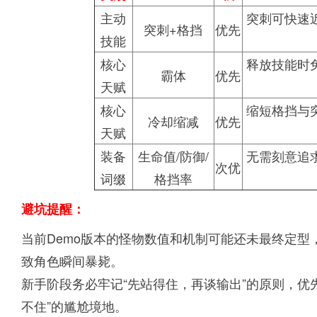
主动
突刺可快速
突刺+格挡
优先
技能
核心
释放技能时
霸体
优先
天赋
核心
缩短格挡与
冷却缩减
优先
天赋
装备
生命值/防御/
无需刻意追
次优
词缀
格挡率
避坑提醒：
当前Demo版本的怪物数值和机制可能还未最终定
致角色瞬间暴毙。
新手阶段务必牢记“先站得住，再谈输出”的原则，优
不住”的尴尬境地。