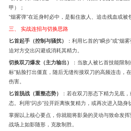
甲）；
“烟雾弹”在近身时必中，是黏住敌人、追击残血或被
三、 实战连招与切换思路
：利用匕首的“瞬步”或“烟
匕首起手（控制与骚扰）
迫对方交出闪避或消耗其精力。
：当敌人被匕首技能限制
切换双刀爆发（主力输出）
标”贴脸打出僵直，随后无缝衔接双刀的高频连击，在
伤害。
：若在双刀形态下精力见底，
匕首脱战（重整态势）
态。利用“闪步”拉开距离恢复精力，或再次进入隐身
掌握以上核心要点，你就能将影枭的灵动与致命发挥
战场上如影随形，克敌制胜。