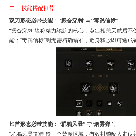
二、 技能搭配推荐
：
与
。
双刀形态必带技能
“振奋穿刺”
“毒鸦信标”
“振奋穿刺”堪称精力续航的核心，点出相关天赋后
能；“毒鸦信标”则无需精确瞄准，近身释放即可造
：
与
。
匕首形态必带技能
“群鸦风暴”
“烟雾弹”
“群鸦风暴”能制造一个禁魔区域，有效封锁敌人走