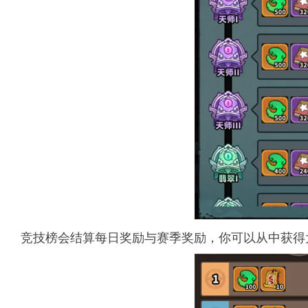
竞技榜会结算每日奖励与赛季奖励，你可以从中获得