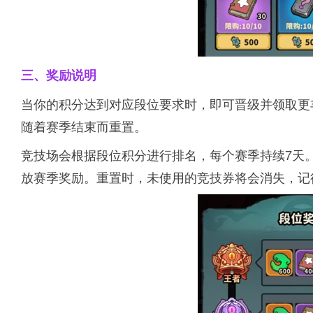
三、奖励说明
当你的积分达到对应段位要求时，即可晋级并领取更
随着赛季结束而重置。
竞技场会根据段位积分进行排名，每个赛季持续7天
放赛季奖励。重置时，未使用的竞技券将会消失，记