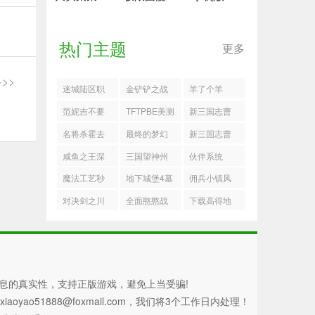
热门主题
更多
>>
迷城陆区职
金铲铲之战
羊了个羊
业推荐
双城之战S13
范妮吉不要
TFTPBE美测
新三国志曹
赛季
和浆果说话
服最新版
操传怎么过
名将杀霍去
最终的梦幻
新三国志曹
中文版
孙策遇刺
病高难千里
岛公测
操传甘宁搭
咸鱼之王深
三国望神州
伙伴系统
单骑打法思
配攻略
海10
试炼65怎么
魔法工艺秒
地下城堡4墓
佣兵小镇风
路
过
杀流召唤搭
穴170层阵容
坦锤锤怎么
对决剑之川
全面憨憨战
下载高得地
配推荐
推荐
玩
增加体力烹
争模拟器手
图
饪配方
机版
息的真实性，支持正版游戏，避免上当受骗!
51888@foxmail.com，我们将3个工作日内处理！