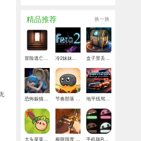
精品推荐
换一换
冒险逃亡之谜 推荐
冷2妹妹的记忆 热门下载
盒子里丢失的碎片 安卓下载
无
恐怖躲猫猫4 最新版
节奏部落 安卓版
地平线驾驶模拟器 最新版
！
大头菜菜历险记 好玩的
极限国度 最新版
手机版REPO 安卓版