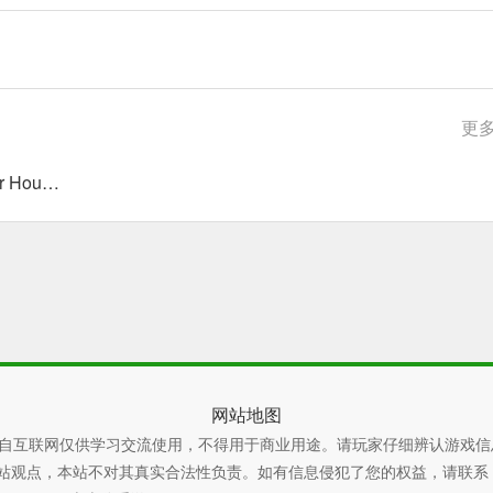
更多
鸣潮3.4隐藏成就“I Really Want to Stay At Your House”解锁指南
网站地图
自互联网仅供学习交流使用，不得用于商业用途。请玩家仔细辨认游戏信
本站不对其真实合法性负责。如有信息侵犯了您的权益，请联系 xiaoyao