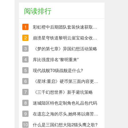
阅读排行
1
彩虹橙中后期团队套装快速获取方法
2
崩溃星穹铁道黎明云崖宝箱全收集策略与崩铁玩家分享
3
《梦的第七章》异国幻想活动策略
4
库比强度排名“黎明重来”
5
现代战舰T0级战舰是什么?
6
《星球:重启》硬币第三面内容更新清单
7
《三千幻想世界》新手避坑策略
8
迷城陆区特色定制角色礼品包代码
9
在遗忘之海的尽头,她终将以痛苦创造新的生命
10
什么是三国幻想大陆2猫头鹰之歌?