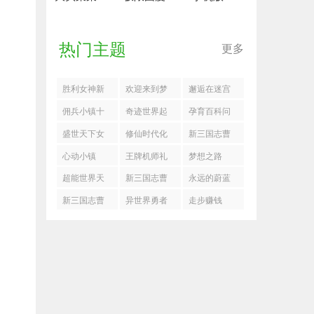
热门主题
更多
胜利女神新
欢迎来到梦
邂逅在迷宫
的希望
乐园叠分乐
最新福利兑
佣兵小镇十
奇迹世界起
孕育百科问
阵容推荐
换码一览
大核心英雄
源
答管家
盛世天下女
修仙时代化
新三国志曹
推荐攻略
帝篇演员表
神图在什么
操传坐骑精
心动小镇
王牌机师礼
梦想之路
一览
地方
魄获取攻略
11.21溜溜橡
包码
超能世界天
新三国志曹
永远的蔚蓝
木萤石在哪
穹圣域
操传神兽秘
星球灵泉之
新三国志曹
异世界勇者
走步赚钱
境机制一览
心换什么好
操传历战列
万圣节宝库
传1-5怎么过
换什么好