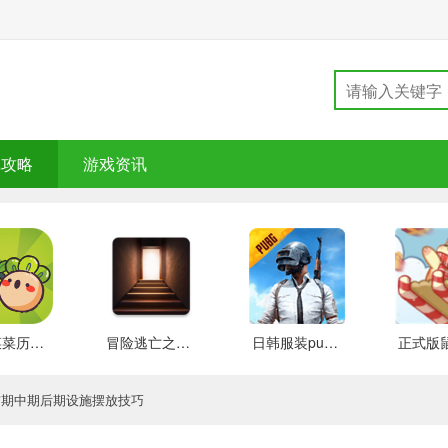
戏攻略
游戏资讯
大头菜菜历险记 好玩的
冒险逃亡之谜 推荐
日韩服装pubg 好玩的
前期中期后期设施摆放技巧