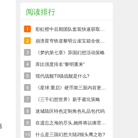
阅读排行
1
彩虹橙中后期团队套装快速获取方法
2
崩溃星穹铁道黎明云崖宝箱全收集策略与崩铁玩家分享
3
《梦的第七章》异国幻想活动策略
4
库比强度排名“黎明重来”
5
现代战舰T0级战舰是什么?
6
《星球:重启》硬币第三面内容更新清单
7
《三千幻想世界》新手避坑策略
8
迷城陆区特色定制角色礼品包代码
9
在遗忘之海的尽头,她终将以痛苦创造新的生命
器
10
什么是三国幻想大陆2猫头鹰之歌?