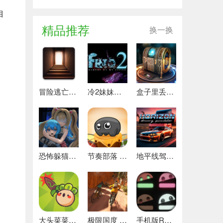
自
精品推荐
换一换
冒险逃亡之谜 推荐
冷2妹妹的记忆 热门下载
盒子里丢失的碎片 安卓下载
恐怖躲猫猫4 最新版
节奏部落 安卓版
地平线驾驶模拟器 最新版
大头菜菜历险记 好玩的
极限国度 最新版
手机版REPO 安卓版