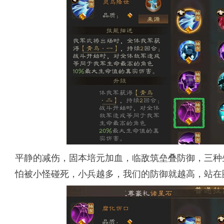
平静的减伤，固本培元加血，临敌筑垒叠防御，三种
怕被小怪碰死，小兵越多，我们的防御就越高，站在