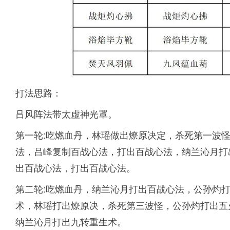
打法思路：
吕风阵法带太虚神光罩。
第一轮:吃燃血丹，林瑶做出燎原决定，杀死第一波
法，吕峰复制百战心法，打出百战心法，纳兰沁月打
出百战心法，打出百战心法。
第二轮:吃燃血丹，纳兰沁月打出百战心法，公孙灼
术，林瑶打出燎原决，杀死第三波怪，公孙灼打出五
纳兰沁月打出九转重生术。