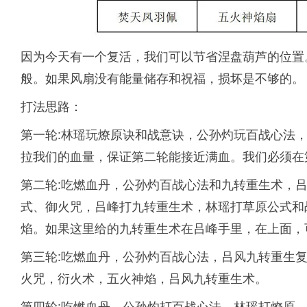
因为今天有一个复活，我们可以节省涅盘葫芦的位置
般。如果风扇没有能量储存和祝福，损坏是不够的。
打法思路：
第一轮:林瑶玩燎原诀和战意诀，公孙灼玩百战心法
拉我们的血量，保证第二轮能接近满血。我们必须在第
第二轮:吃燃血丹，公孙灼百战心法和九转重生术，
式、御火咒，吕峰打九转重生术，林瑶打草原公式和
焰。如果这里给的九转重生术在吕峰手里，在上面，
第三轮:吃燃血丹，公孙灼百战心法，吕风九转重生
火咒，衍火术，五火神焰，吕风九转重生术。
第四轮:吃燃血丹，公孙灼打百战心法，林瑶打燎原