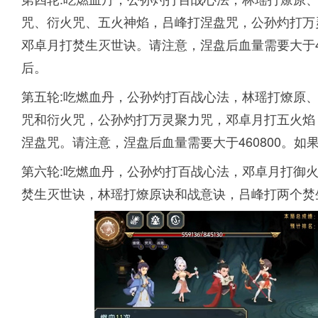
咒、衍火咒、五火神焰，吕峰打涅盘咒，公孙灼打万
邓卓月打焚生灭世诀。请注意，涅盘后血量需要大于4
后。
第五轮:吃燃血丹，公孙灼打百战心法，林瑶打燎原
咒和衍火咒，公孙灼打万灵聚力咒，邓卓月打五火焰
涅盘咒。请注意，涅盘后血量需要大于460800。
第六轮:吃燃血丹，公孙灼打百战心法，邓卓月打御
焚生灭世诀，林瑶打燎原诀和战意诀，吕峰打两个焚