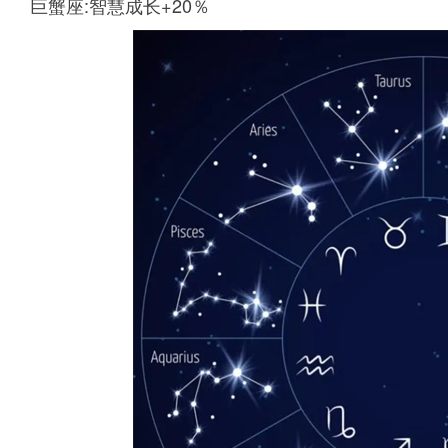
巨蟹座:智慧成长+20％