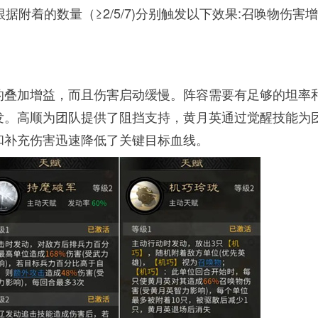
据附着的数量（≥2/5/7)分别触发以下效果:召唤物伤害
的叠加增益，而且伤害启动缓慢。阵容需要有足够的坦率
发。高顺为团队提供了阻挡支持，黄月英通过觉醒技能为
和补充伤害迅速降低了关键目标血线。