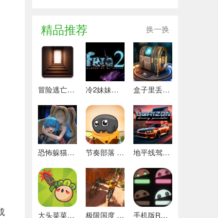
精品推荐
换一换
冒险逃亡之谜 推荐
冷2妹妹的记忆 热门下载
盒子里丢失的碎片 安卓下载
恐怖躲猫猫4 最新版
节奏部落 安卓版
地平线驾驶模拟器 最新版
成
大头菜菜历险记 好玩的
极限国度 最新版
手机版REPO 安卓版