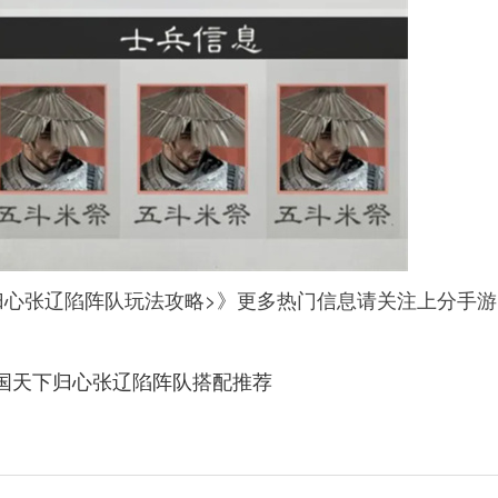
归心张辽陷阵队玩法攻略>》更多热门信息请关注上分手游
国天下归心张辽陷阵队搭配推荐