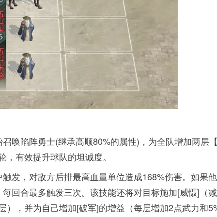
召唤陷阵勇士(继承高顺80%的属性)，为全队增加两层
两轮，有效提升球队的坦诚度。
触发，对敌方后排最高血量单位造成168%伤害。如果
，每回合最多触发三次。该技能还将对目标施加[威慑]（
层），并为自己增加[破军]的增益（每层增加2点武力和5