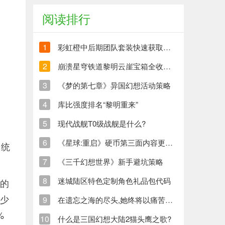
阅读排行
1
彩虹橙中后期团队套装快速获取方法
2
崩溃星穹铁道黎明云崖宝箱全收集策略与崩铁玩家分享
3
《梦的第七章》异国幻想活动策略
4
库比强度排名“黎明重来”
5
现代战舰T0级战舰是什么?
6
《星球:重启》硬币第三面内容更新清单
【统
7
《三千幻想世界》新手避坑策略
8
迷城陆区特色定制角色礼品包代码
他的
减少
9
在遗忘之海的尽头,她终将以痛苦创造新的生命
%
10
什么是三国幻想大陆2猫头鹰之歌?