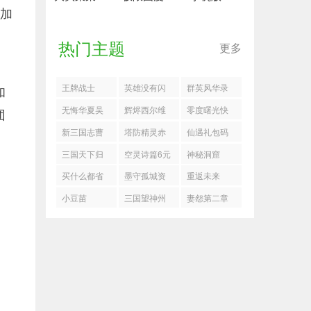
增加
热门主题
更多
王牌战士
英雄没有闪
群英风华录
和
古神遗迹
礼包码
无悔华夏吴
辉烬西尔维
零度曙光快
团
道子怎么样
要什么词条
速获取经验
新三国志曹
塔防精灵赤
仙遇礼包码
方法
操传军营演
壁之战七天
2025最新4月
三国天下归
空灵诗篇6元
神秘洞窟
武七关卡流
速通攻略
份一览
心群雄召唤
党PVP搭配
买什么都省
墨守孤城资
重返未来
程
队搭配推荐
攻略
手机版
源获取途径
1999湖的许
小豆苗
三国望神州
妻怨第二章
诺抽什么好
竞技场怎么
怎么过
打骑兵