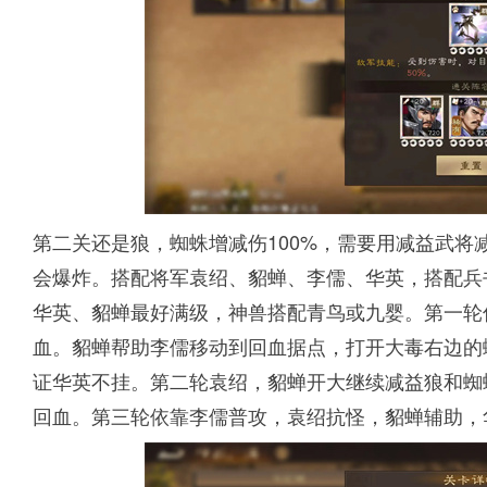
第二关还是狼，蜘蛛增减伤100%，需要用减益武将
会爆炸。搭配将军袁绍、貂蝉、李儒、华英，搭配兵
华英、貂蝉最好满级，神兽搭配青鸟或九婴。第一轮
血。貂蝉帮助李儒移动到回血据点，打开大毒右边的
证华英不挂。第二轮袁绍，貂蝉开大继续减益狼和蜘
回血。第三轮依靠李儒普攻，袁绍抗怪，貂蝉辅助，