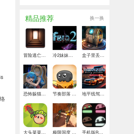
精品推荐
换一换
冒险逃亡之谜 推荐
冷2妹妹的记忆 热门下载
盒子里丢失的碎片 安卓下载
s
恐怖躲猫猫4 最新版
节奏部落 安卓版
地平线驾驶模拟器 最新版
络
大头菜菜历险记 好玩的
极限国度 最新版
手机版REPO 安卓版