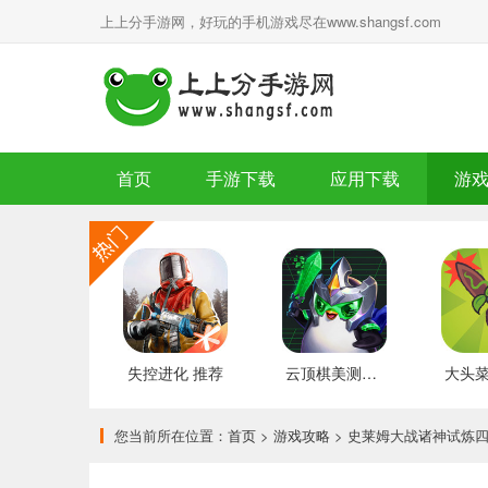
上上分手游网，好玩的手机游戏尽在www.shangsf.com
首页
手游下载
应用下载
游
失控进化 推荐
云顶棋美测服 最新版
您当前所在位置：
首页
>
游戏攻略
> 史莱姆大战诸神试炼