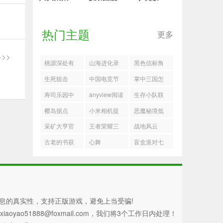
热门主题
更多
>>
桃源深处有
山海进化录
黑色信标角
人家牵牛花
耳鼠首发队
色配队
生死狙击
中国电竞节
掌中三国怎
怎么培育
怎么玩
超级冠军杯
么计算攻击
寿司乐园中
anyview阅读
生存小队联
距离
文版
器
机版
樱岛据点
小米相机提
恶魔秘境低
取版
级地狱冒险
采矿大亨官
王者荣耀三
战地风云
雪人王子打
方版下载
丽鸥家族祈
古老的书获
心舞
盲盒派对七
法
愿活动
取
夕逆向推演
最少阳光流
程
息的真实性，支持正版游戏，避免上当受骗!
51888@foxmail.com，我们将3个工作日内处理！