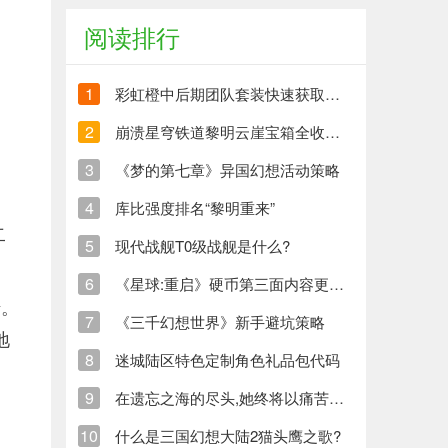
阅读排行
1
彩虹橙中后期团队套装快速获取方法
2
崩溃星穹铁道黎明云崖宝箱全收集策略与崩铁玩家分享
3
《梦的第七章》异国幻想活动策略
4
库比强度排名“黎明重来”
二
5
现代战舰T0级战舰是什么?
6
《星球:重启》硬币第三面内容更新清单
错。
7
《三千幻想世界》新手避坑策略
地
8
迷城陆区特色定制角色礼品包代码
9
在遗忘之海的尽头,她终将以痛苦创造新的生命
10
什么是三国幻想大陆2猫头鹰之歌?