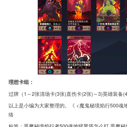
理想卡组：
过牌（1～2张清场卡(3张)直伤卡(2张)～3)英雄装备(4
以上是小编为大家整理的。《 <魔鬼秘境焰行500
络
标签：
恶魔秘境焰行者500魂地狱黑塔怎么打
恶魔秘