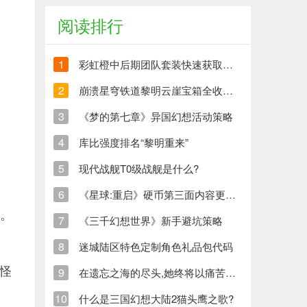
阅读排行
1
彩虹橙中后期团队套装快速获取方法
2
崩溃星穹铁道黎明云崖宝箱全收集策略与崩铁玩家分享
3
《梦的第七章》异国幻想活动策略
4
库比强度排名“黎明重来”
5
现代战舰T0级战舰是什么?
6
《星球:重启》硬币第三面内容更新清单
害。
7
《三千幻想世界》新手避坑策略
8
迷城陆区特色定制角色礼品包代码
怪
9
在遗忘之海的尽头,她终将以痛苦创造新的生命
10
什么是三国幻想大陆2猫头鹰之歌?