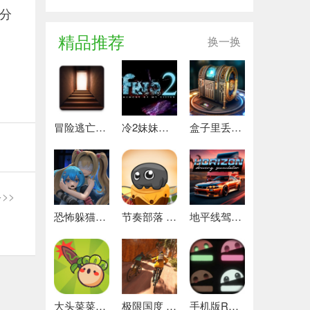
分
精品推荐
换一换
冒险逃亡之谜 推荐
冷2妹妹的记忆 热门下载
盒子里丢失的碎片 安卓下载
>>
恐怖躲猫猫4 最新版
节奏部落 安卓版
地平线驾驶模拟器 最新版
大头菜菜历险记 好玩的
极限国度 最新版
手机版REPO 安卓版