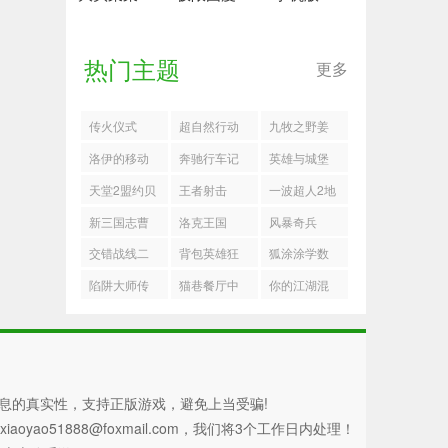
热门主题
更多
传火仪式
超自然行动
九牧之野姜
组
维阵容推荐
洛伊的移动
奔驰行车记
英雄与城堡
要塞街机摇
录仪app
暗系控场爆
天堂2盟约贝
王者射击
一波超人2地
杆获取途径
发队搭配推
希莫斯机制
狱男爵怎么
新三国志曹
洛克王国
风暴奇兵
荐
解析
玩
操传第14期
交错战线二
背包英雄狂
狐涂涂学数
南华10-1怎
周年自选推
怒闪避无限
字
陷阱大师传
猫巷餐厅中
你的江湖混
么过
荐
刷钱流搭配
火流搭配推
文版
元五行商店
推荐
荐
买什么好
息的真实性，支持正版游戏，避免上当受骗!
51888@foxmail.com，我们将3个工作日内处理！