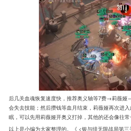
后几关血魂恢复速度快，推荐奥义轴等7费→莉薇娅
会失去技能；然后攒钱等血月结束，莉薇娅再次进入
眠，可以先用莉薇娅开奥义打掉，其他的还会像往常
以上是小编为大家整理的。《 <银与绯无限战局第三