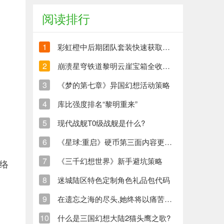
阅读排行
1
彩虹橙中后期团队套装快速获取方法
2
崩溃星穹铁道黎明云崖宝箱全收集策略与崩铁玩家分享
3
《梦的第七章》异国幻想活动策略
4
库比强度排名“黎明重来”
5
现代战舰T0级战舰是什么?
6
《星球:重启》硬币第三面内容更新清单
7
《三千幻想世界》新手避坑策略
络
8
迷城陆区特色定制角色礼品包代码
9
在遗忘之海的尽头,她终将以痛苦创造新的生命
10
什么是三国幻想大陆2猫头鹰之歌?