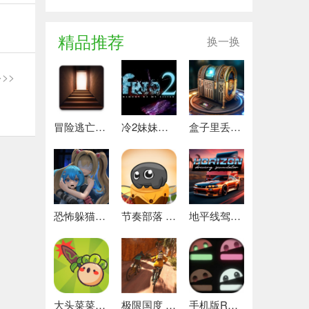
精品推荐
换一换
>>
冒险逃亡之谜 推荐
冷2妹妹的记忆 热门下载
盒子里丢失的碎片 安卓下载
恐怖躲猫猫4 最新版
节奏部落 安卓版
地平线驾驶模拟器 最新版
大头菜菜历险记 好玩的
极限国度 最新版
手机版REPO 安卓版