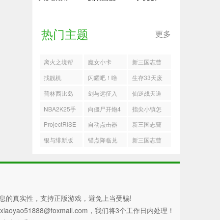
热门主题
更多
离火之境帮
魔女小卡
新三国志曹
派讨伐怎么
操传诸天星
找靓机
闪耀吧！噜
生存33天废
打
曜木星君100
咪
土争霸玩法
普林西比岛
剑与远征入
仙逆战天道
级打法
指南
职风云奇境
攻略
NBA2K25手
向僵尸开炮4
指尖小镇怎
懒人图速通
机版
月最新手游
么快速赚钱
ProjectRISE
自动点击器
新三国志曹
攻略
兑换码大全
手游官方正
autoclicker
操传华佗无
银与绯新版
锚点降临兑
新三国志曹
版
双试炼三怎
本哪些角色
换码
操传据地争
么过
比较强
雄二关卡流
程
息的真实性，支持正版游戏，避免上当受骗!
51888@foxmail.com，我们将3个工作日内处理！