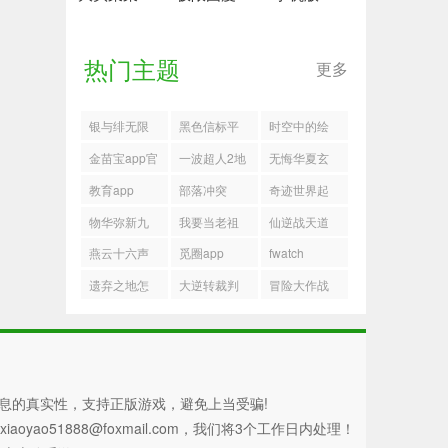
热门主题
更多
银与绯无限
黑色信标平
时空中的绘
战局第二关
民最强阵容
旅人千千宇
金苗宝app官
一波超人2地
无悔华夏玄
怎么过
宙活动攻略
方版下载
狱男爵怎么
奘传历史线
教育app
部落冲突
奇迹世界起
玩
有哪些结局
2026兑换码
源战士技能
物华弥新九
我要当老祖
仙逆战天道
装备推荐攻
幽行域七八
兑换码
仙术搭配思
燕云十六声
觅圈app
fwatch
略
关40难度阵
路指南
前尘旧物断
遗弃之地怎
大逆转裁判
冒险大作战
容
弦锦囊获取
么过地狱20
游戏
五一兑换码
攻略
关
息的真实性，支持正版游戏，避免上当受骗!
51888@foxmail.com，我们将3个工作日内处理！