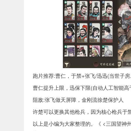
跑片推荐:曹仁，于禁+张飞/迅迅(当世子
曹仁提升上限，迅保下限(自动人工智能高
阻敌:张飞做天屏障，金刚流徐楚保护人
许楚可以更换其他枪兵，因为核心枪兵于
以上是小编为大家整理的。《 <三国望神