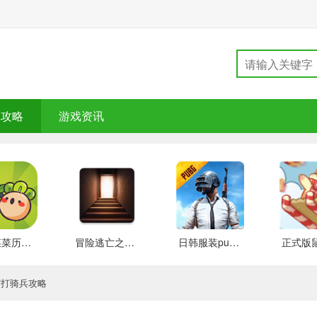
戏攻略
游戏资讯
大头菜菜历险记 好玩的
冒险逃亡之谜 推荐
日韩服装pubg 好玩的
守打骑兵攻略