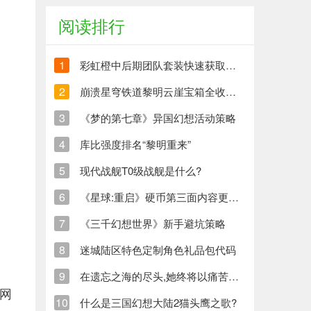
阅读排行
1
彩虹橙中后期团队套装快速获取方法
2
崩溃星穹铁道黎明云崖宝箱全收集策略与崩铁玩家分享
3
《梦的第七章》异国幻想活动策略
4
库比强度排名“黎明重来”
5
现代战舰T0级战舰是什么?
6
《星球:重启》硬币第三面内容更新清单
7
《三千幻想世界》新手避坑策略
8
迷城陆区特色定制角色礼品包代码
9
在遗忘之海的尽头,她终将以痛苦创造新的生命
网
10
什么是三国幻想大陆2猫头鹰之歌?