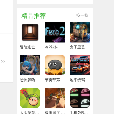
精品推荐
换一换
冒险逃亡之谜 推荐
冷2妹妹的记忆 热门下载
盒子里丢失的碎片 安卓下载
>>
恐怖躲猫猫4 最新版
节奏部落 安卓版
地平线驾驶模拟器 最新版
大头菜菜历险记 好玩的
极限国度 最新版
手机版REPO 安卓版