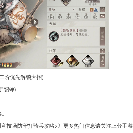
房二阶优先解锁大招)
于貂蝉)
禁。
州竞技场防守打骑兵攻略>》更多热门信息请关注上分手游