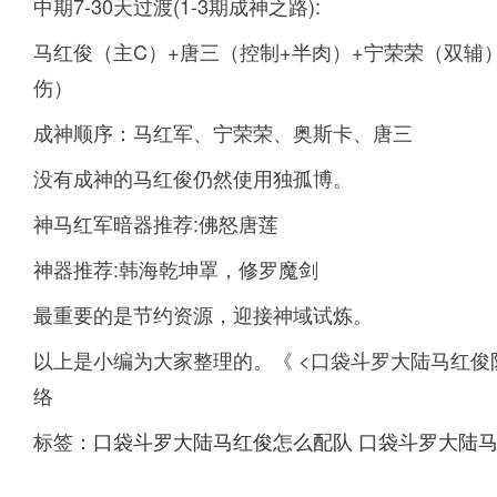
中期7-30天过渡(1-3期成神之路):
马红俊（主C）+唐三（控制+半肉）+宁荣荣（双辅
伤）
成神顺序：马红军、宁荣荣、奥斯卡、唐三
没有成神的马红俊仍然使用独孤博。
神马红军暗器推荐:佛怒唐莲
神器推荐:韩海乾坤罩，修罗魔剑
最重要的是节约资源，迎接神域试炼。
以上是小编为大家整理的。《 <口袋斗罗大陆马红俊
络
标签：
口袋斗罗大陆马红俊怎么配队
口袋斗罗大陆