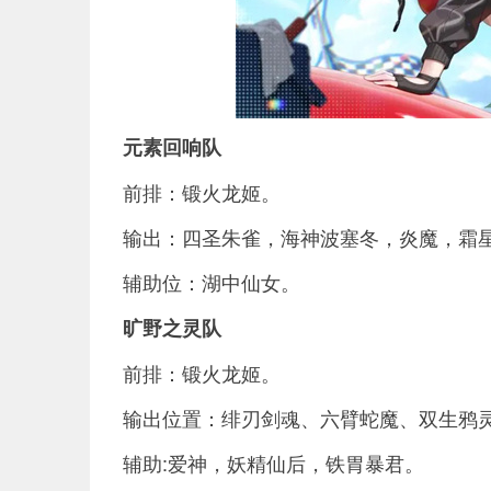
元素回响队
前排：锻火龙姬。
输出：四圣朱雀，海神波塞冬，炎魔，霜
辅助位：湖中仙女。
旷野之灵队
前排：锻火龙姬。
输出位置：绯刃剑魂、六臂蛇魔、双生鸦
辅助:爱神，妖精仙后，铁胃暴君。