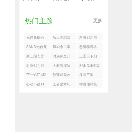
热门主题
更多
光遇兑换码
新三国志曹
对决剑之川
操传四象白
怎么解锁水
SAND炮台复
孤城余生车
恶魔秘境格
虎第四关怎
藏月阁
制BUG
轮在什么地
斗士怎么打
新三国志曹
对决剑之川
三国天下归
么过
方
操传一骑当
血魔流吴渊
心山系兵法
对决剑之川
大航海探险
SAND地图攻
千怎么玩
怎么玩
加点攻略
地宫试炼技
物语怎么捕
略
下一站江湖2
异环成就攻
斗将三国
巧指南
捉低星人物
清玄道长论
略
心动小镇11
王者勋章礼
神魔仙尊第
道怎么回答
月21日橡木
包码
五关通关攻
萤石位置分
略
享