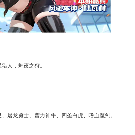
星猎人，魅夜之狩。
灵、屠龙勇士、蛮力神牛、四圣白虎、嗜血魔剑。