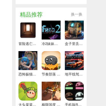
精品推荐
换一换
冒险逃亡之谜 推荐
冷2妹妹的记忆 热门下载
盒子里丢失的碎片 安卓下载
恐怖躲猫猫4 最新版
节奏部落 安卓版
地平线驾驶模拟器 最新版
大头菜菜历险记 好玩的
极限国度 最新版
手机版REPO 安卓版