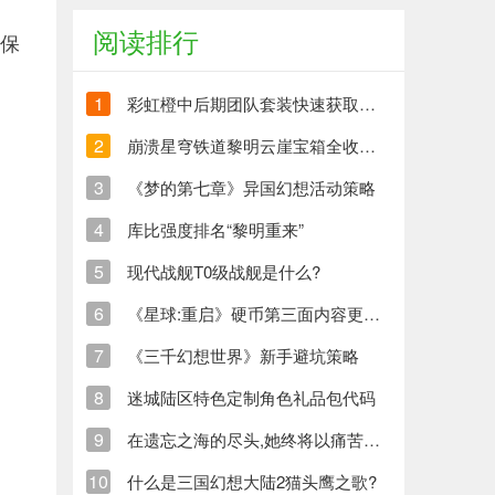
阅读排行
，保
1
彩虹橙中后期团队套装快速获取方法
2
崩溃星穹铁道黎明云崖宝箱全收集策略与崩铁玩家分享
3
《梦的第七章》异国幻想活动策略
4
库比强度排名“黎明重来”
5
现代战舰T0级战舰是什么?
6
《星球:重启》硬币第三面内容更新清单
7
《三千幻想世界》新手避坑策略
8
迷城陆区特色定制角色礼品包代码
9
在遗忘之海的尽头,她终将以痛苦创造新的生命
10
什么是三国幻想大陆2猫头鹰之歌?