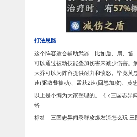
打法思路
这个阵容适合辅助武器，比如盾、扇、笛
可以通过被动技能叠加伤害来减少伤害。
大乔可以为阵容提供耐力和愤怒。毕竟黄
速(驱散叠被动)、孟获2速(回怒加攻)、黄忠
以上是小编为大家整理的。《 <三国志异
络
标签：
三国志异闻录群攻爆发流怎么玩
三