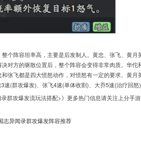
。整个阵容坦率高，主要是后发制人。黄忠、张飞、黄月
解决对方的驱散位置后，整个阵容会变得非常肉质。华佗
忠和张飞都是四大愤怒动作，对愤怒有一定的要求。黄月
3速(群攻爆发)、张飞4速(单体收割)、大乔5速(治疗回怒
闻录群攻爆发流玩法搭配>》更多热门信息请关注上分手游
国志异闻录群攻爆发阵容推荐