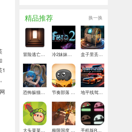
精品推荐
换一换
英
冒险逃亡之谜 推荐
冷2妹妹的记忆 热门下载
盒子里丢失的碎片 安卓下载
和
英1
)。
网
恐怖躲猫猫4 最新版
节奏部落 安卓版
地平线驾驶模拟器 最新版
大头菜菜历险记 好玩的
极限国度 最新版
手机版REPO 安卓版