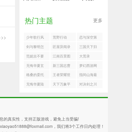
热门主题
更多
>>
少年歌行风
荒野行动
恋与深空第
花雪月天境
六位男主敖
剑与黎明怎
匠屋异闻录
三国天下归
隐士选什么
尹设定
么穿戴宠物
菲恩体系怎
心关羽兄弟
范妮吉不要
江南百景图
大荒录
好
与皮肤
么玩
队怎么玩
和浆果说话
taptap最新版
无悔华夏玄
新三国志曹
梦幻西游网
中文版
奘传神话线
操传诸天星
页版溪居记
格桑的委托
王者荣耀世
指间山海最
怎么玩
曜小乔困难
事玩法攻略
界染膏获取
新阵容推荐
无悔华夏陆
天下万象平
对决剑之川
阵容
攻略染膏怎
搭配攻略
法言剧本政
民选什么职
魔化楚青阵
么获得
策是什么
业好
容推荐
息的真实性，支持正版游戏，避免上当受骗!
51888@foxmail.com，我们将3个工作日内处理！