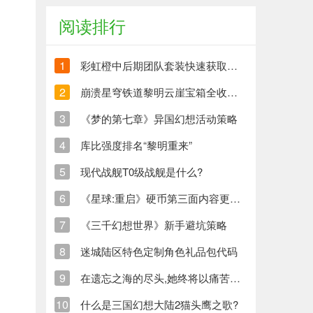
阅读排行
1
彩虹橙中后期团队套装快速获取方法
2
崩溃星穹铁道黎明云崖宝箱全收集策略与崩铁玩家分享
3
《梦的第七章》异国幻想活动策略
4
库比强度排名“黎明重来”
5
现代战舰T0级战舰是什么?
6
《星球:重启》硬币第三面内容更新清单
7
《三千幻想世界》新手避坑策略
8
迷城陆区特色定制角色礼品包代码
9
在遗忘之海的尽头,她终将以痛苦创造新的生命
10
什么是三国幻想大陆2猫头鹰之歌?