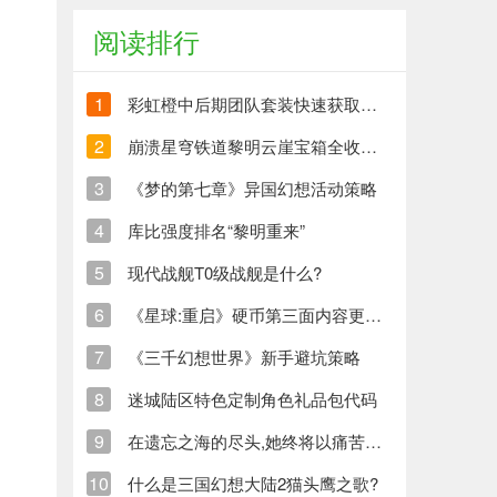
阅读排行
1
彩虹橙中后期团队套装快速获取方法
2
崩溃星穹铁道黎明云崖宝箱全收集策略与崩铁玩家分享
3
《梦的第七章》异国幻想活动策略
4
库比强度排名“黎明重来”
5
现代战舰T0级战舰是什么?
6
《星球:重启》硬币第三面内容更新清单
7
《三千幻想世界》新手避坑策略
8
迷城陆区特色定制角色礼品包代码
9
在遗忘之海的尽头,她终将以痛苦创造新的生命
10
什么是三国幻想大陆2猫头鹰之歌?