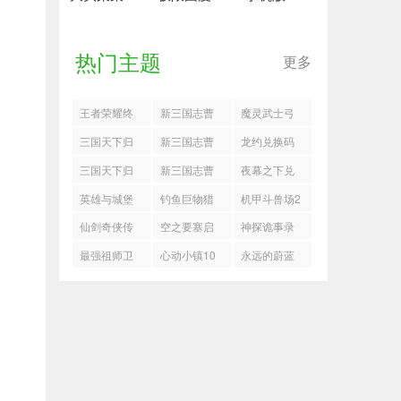
热门主题
更多
王者荣耀终
新三国志曹
魔灵武士弓
极觉醒预约
操传怎么过
箭手索菲亚
三国天下归
新三国志曹
龙约兑换码
强袭试炼25
搭配推荐
心赵云甄姬
操传沙盘
三国天下归
新三国志曹
夜幕之下兑
队搭配推荐
1650层阵容
心风系兵法
操传新版商
换码
英雄与城堡
钓鱼巨物猎
机甲斗兽场2
推荐
怎么加点
队道具推荐
符石洗练指
手鱼竿专属
仙剑奇侠传
空之要塞启
神探诡事录
南
特性是什么
之新的开始
航三周年版
穷楼困难5-6
最强祖师卫
心动小镇10
永远的蔚蓝
李忆如培养
必杀队搭配
怎么过
寒四阶法宝
月23日橡木
星球最新兑
攻略
推荐
锻造怎么选
萤石位置分
换码大全
享