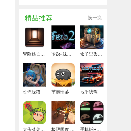
精品推荐
换一换
冒险逃亡之谜 推荐
冷2妹妹的记忆 热门下载
盒子里丢失的碎片 安卓下载
恐怖躲猫猫4 最新版
节奏部落 安卓版
地平线驾驶模拟器 最新版
大头菜菜历险记 好玩的
极限国度 最新版
手机版REPO 安卓版