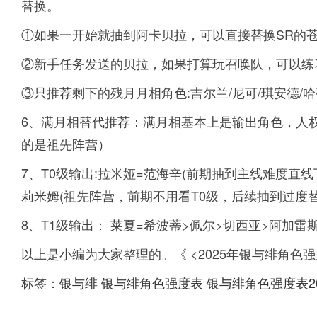
替换。
①如果一开始就抽到阿卡贝拉，可以直接替换SR的
②新手任务发送的贝拉，如果打算玩召唤队，可以练
③只推荐剩下的残月月相角色:吉尔兰/尼可/琪安德/哈
6、满月相替代推荐：满月相基本上是输出角色，人
的是祖先阵营）
7、T0级输出:拉米娅=范海辛(前期抽到主线难度直
莉米姆(祖先阵营，前期不用看T0级，后续抽到过度替
8、T1级输出： 莱夏=希波蒂>佩尔>切西亚>阿加雷斯
以上是小编为大家整理的。《 <2025年银与绯角
标签：
银与绯
银与绯角色强度表
银与绯角色强度表2