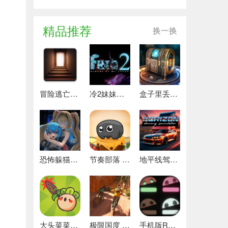
精品推荐
换一换
冒险逃亡之谜 推荐
冷2妹妹的记忆 热门下载
盒子里丢失的碎片 安卓下载
，
。
恐怖躲猫猫4 最新版
节奏部落 安卓版
地平线驾驶模拟器 最新版
大头菜菜历险记 好玩的
极限国度 最新版
手机版REPO 安卓版