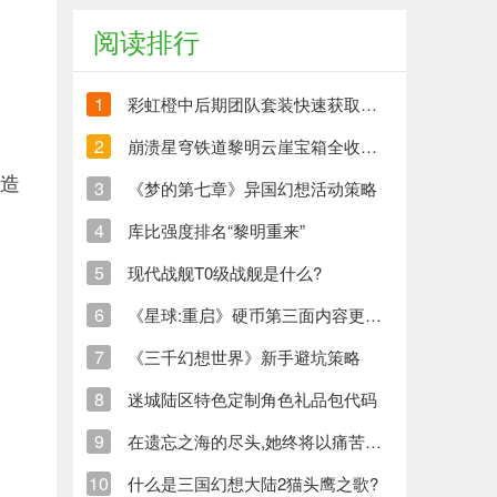
阅读排行
1
彩虹橙中后期团队套装快速获取方法
2
崩溃星穹铁道黎明云崖宝箱全收集策略与崩铁玩家分享
打造
3
《梦的第七章》异国幻想活动策略
4
库比强度排名“黎明重来”
5
现代战舰T0级战舰是什么?
6
《星球:重启》硬币第三面内容更新清单
7
《三千幻想世界》新手避坑策略
8
迷城陆区特色定制角色礼品包代码
9
在遗忘之海的尽头,她终将以痛苦创造新的生命
10
什么是三国幻想大陆2猫头鹰之歌?