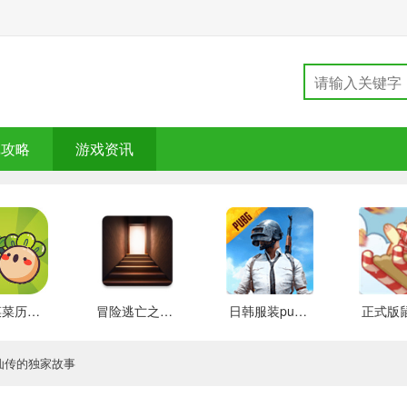
戏攻略
游戏资讯
大头菜菜历险记 好玩的
冒险逃亡之谜 推荐
日韩服装pubg 好玩的
仙传的独家故事