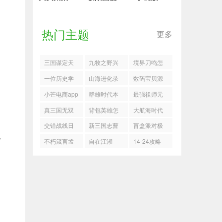
热门主题
更多
三国谋定天
九牧之野兴
境界刀鸣怎
下新赛季玩
汉枪阵容怎
么打雪球特
一位历史学
山海进化录
数码宝贝源
法指南
么玩
攻4
者的日记
商店购买优
码小拨片兽
小芒电商app
群雄时代本
最强祖师元
先级
期6-4通关指
润四阶法宝
真三国无双
背包英雄怎
大航海时代
南
锻造怎么选
天下礼包码
么过无尽100
传说
交错战线日
新三国志曹
盲盒派对极
。
层
月试炼活动
操传许褚试
速赛车城有
不朽箴言孟
自在江湖
14-24攻略
指南
炼4打法
哪些奖励
婆无限自爆
流怎么玩