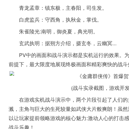
青龙孟章：镇东极，主春阳，司生发。
白虎监兵：守西角，执秋金，掌伐。
朱雀陵光:南明，御炎夏，典光明。
玄武执明：据朔方介绍，摄玄冬，云幽冥...
PV中的画面和战斗演示都是实机运行的效果。为
前提下，最大限度地展现终极画面和精彩爽快的战斗
(战斗实录截图，游戏开
在游戏实机战斗演示中，两个片段引起了人们的
溅，主角与巨大的生死较量如武侠大片般爽朗！虽然
以让玩家提前领略游戏的核心魅力:激动人心的打击
战斗乐趣！