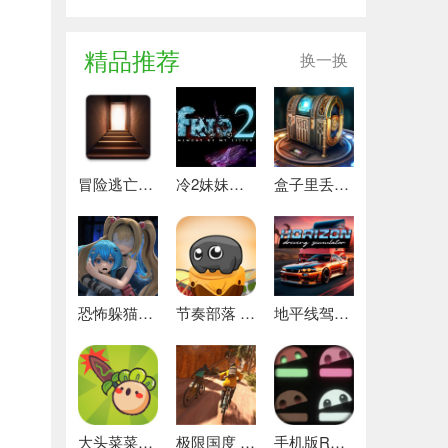
精品推荐
换一换
冒险逃亡之谜 推荐
冷2妹妹的记忆 热门下载
盒子里丢失的碎片 安卓下载
恐怖躲猫猫4 最新版
节奏部落 安卓版
地平线驾驶模拟器 最新版
大头菜菜历险记 好玩的
极限国度 最新版
手机版REPO 安卓版