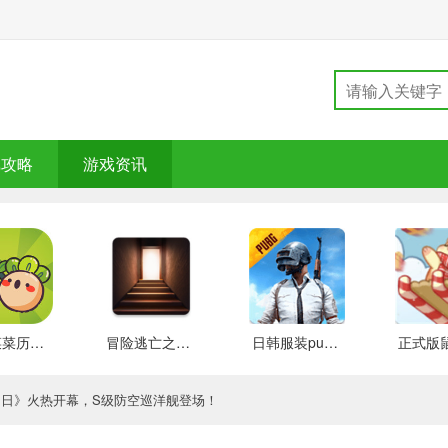
戏攻略
游戏资讯
大头菜菜历险记 好玩的
冒险逃亡之谜 推荐
日韩服装pubg 好玩的
朗日》火热开幕，S级防空巡洋舰登场！