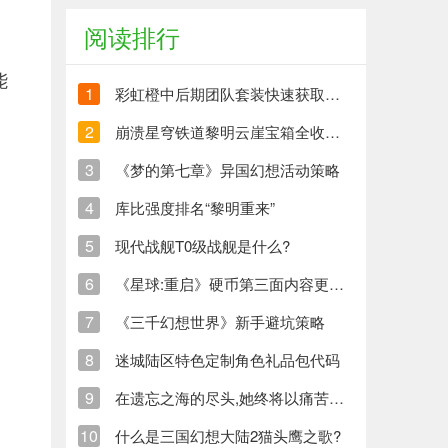
阅读排行
能
1
彩虹橙中后期团队套装快速获取方法
2
崩溃星穹铁道黎明云崖宝箱全收集策略与崩铁玩家分享
3
《梦的第七章》异国幻想活动策略
4
库比强度排名“黎明重来”
5
现代战舰T0级战舰是什么?
6
《星球:重启》硬币第三面内容更新清单
7
《三千幻想世界》新手避坑策略
8
迷城陆区特色定制角色礼品包代码
9
在遗忘之海的尽头,她终将以痛苦创造新的生命
10
什么是三国幻想大陆2猫头鹰之歌?