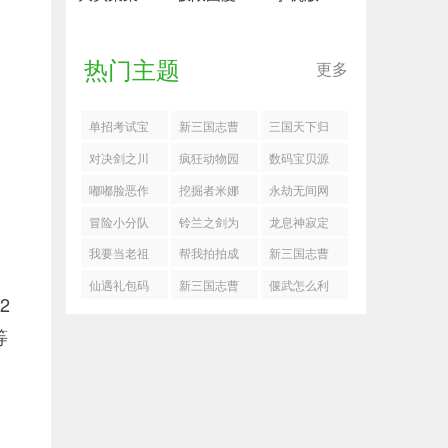
热门主题
更多
单招考试宝
新三国志曹
三国天下归
典app
操传小乔怎
心林系兵法
对决剑之川
疯狂动物园
数码宝贝源
么玩
怎么加点
怎么打织女
国际服FF菜
码阵容推荐
嘟嘟脸恶作
挖掘者米娜
永劫无间网
素女
单版
剧梦境之地
成就电击战
易版
冒险小分队
铃兰之剑为
龙息神寂定
buff推荐
术家攻略
礼包码2025
这和平的世
向召唤Ⅳ
我要当老祖
帮我拍拍成
新三国志曹
最新一览
界希里用什
兑换码
就攻略
操传飞石御
仙遇礼包码
新三国志曹
偃武怎么利
2
么装备
敌七关卡流
操传魔王调
用城墙卡怪
等
程
整第三封印
攻略