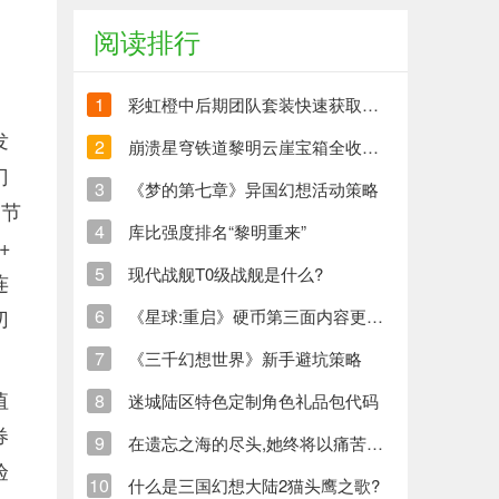
阅读排行
1
彩虹橙中后期团队套装快速获取方法
发
2
崩溃星穹铁道黎明云崖宝箱全收集策略与崩铁玩家分享
门
3
《梦的第七章》异国幻想活动策略
细节
4
库比强度排名“黎明重来”
+
5
现代战舰T0级战舰是什么?
连
切
6
《星球:重启》硬币第三面内容更新清单
7
《三千幻想世界》新手避坑策略
值
8
迷城陆区特色定制角色礼品包代码
券
9
在遗忘之海的尽头,她终将以痛苦创造新的生命
验
10
什么是三国幻想大陆2猫头鹰之歌?