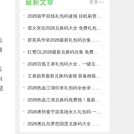
最新文章
更多>>
2026装甲前线礼包码速领 挂机刷资源攻略
萤火突击2026兑换码大全 免费礼包一键领取
玩
群英风华录2026最新礼包码合集，一键领取限时福利
壤
红警OL2026最新兑换码合集 免费礼包一键领取
2026百炼王者礼包码大全，一键兑换加速武将养成
丢
王者勋章最新兑换码速领 装备精炼资源轻松刷
内
是
2026热血江湖归来礼包码全收录，强化资源不愁！
2026热血江湖兑换码免费领！最新礼包大全速取
2026奥特曼宇宙英雄永久礼包码 一键领取光暗资源
2026奥比岛梦想国度兑换码大全，免费领服饰家具！