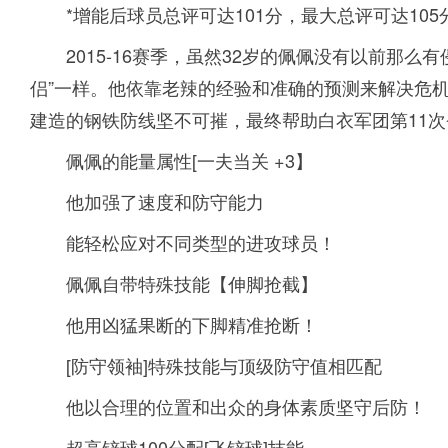
*增能后球员总评可达101分，最大总评可达105
2015-16赛季，虽然32岁的佩佩没有以前那
侣”一样。他依靠老辣的经验和准确的预测来解决危
建造的钢铁防线坚不可摧，最终帮助白衣军团第11
佩佩的能量属性[一夫当关 +3】
他加强了速度和防守能力
能轻松应对不同类型的进攻球员！
佩佩自带特殊技能【伸脚抢截】
他用凶猛果断的下脚精准抢断！
[防守领袖]特殊技能与顶级防守值相匹配
他以合理的位置和出众的身体素质坚守后防！
超高铲球100分配[飞铲球]技能