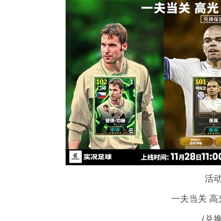
活
一夫当关 高
(兑