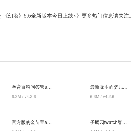
 《幻塔》5.5全新版本今日上线>》更多热门信息请关注
孕育百科问答管app 最新版
最新版本的婴儿树时间(婴儿树时间) 安卓下载
6.3M / v4.2.6
6.3M / v4.2.6
官方版的金苗宝app 最新版
子腾园fwatch智能手表app 安卓版