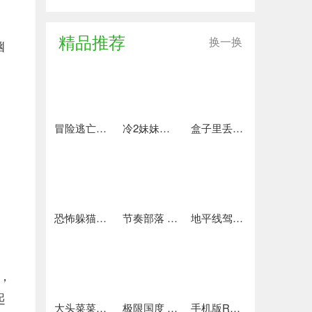
精品推荐
换一换
幽
冒险逃亡之谜 推荐
冷2妹妹的记忆 热门下载
盒子里丢失的碎片 安卓下载
恐怖躲猫猫4 最新版
节奏部落 安卓版
地平线驾驶模拟器 最新版
造，
起
大头菜菜历险记 好玩的
极限国度 最新版
手机版REPO 安卓版