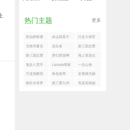
上
热门主题
更多
弈仙牌新赛
命运群星不
行走大师官
季锻玄怎么
同敌人打法
方正版
无悔华夏玄
汤头条
新三国志曹
玩
机制
奘传历史线
操传怎么获
新三国志曹
梦幻西游网
海上资源点
有哪些结局
得星辰石
操传问鼎商
页版小试牛
鬼谷八荒手
Lazada商家
一念山海
店换什么好
刀占山为王
游血傀怎么
版
万龙觉醒英
角色推荐
史莱姆尤丽
打
雄搭配推荐
莎
疯狂水世界
新三曹九州
苍蓝前线副
攻略
兰博阵容搭
烽火第二关
本怎么解锁
配推荐
万分阵容