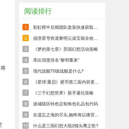
阅读排行
1
彩虹橙中后期团队套装快速获取方法
2
崩溃星穹铁道黎明云崖宝箱全收集策略与崩铁玩家分享
3
《梦的第七章》异国幻想活动策略
4
库比强度排名“黎明重来”
率将
5
现代战舰T0级战舰是什么?
6
《星球:重启》硬币第三面内容更新清单
7
《三千幻想世界》新手避坑策略
8
迷城陆区特色定制角色礼品包代码
9
在遗忘之海的尽头,她终将以痛苦创造新的生命
更
10
什么是三国幻想大陆2猫头鹰之歌?